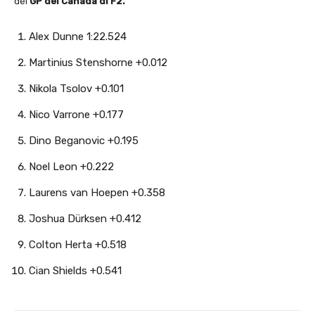
del
GP del Canada di F2.
Alex Dunne 1:22.524
Martinius Stenshorne +0.012
Nikola Tsolov +0.101
Nico Varrone +0.177
Dino Beganovic +0.195
Noel Leon +0.222
Laurens van Hoepen +0.358
Joshua Dürksen +0.412
Colton Herta +0.518
Cian Shields +0.541