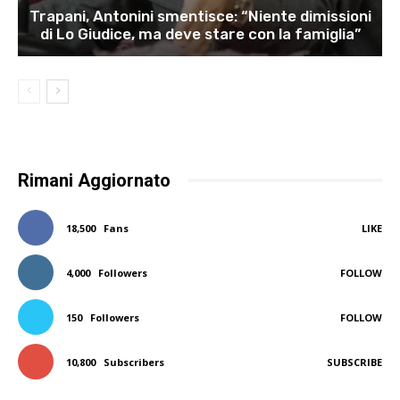
Trapani, Antonini smentisce: “Niente dimissioni
di Lo Giudice, ma deve stare con la famiglia”
Rimani Aggiornato
18,500
Fans
LIKE
4,000
Followers
FOLLOW
150
Followers
FOLLOW
10,800
Subscribers
SUBSCRIBE