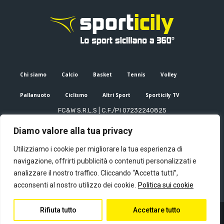
Chi siamo
Calcio
Basket
Tennis
Volley
Pallanuoto
Ciclismo
Altri Sport
Sporticily TV
FC&W S.R.L.S | C.F./PI 07232240825
Sede Legale: Via XX Settembre 53, Palermo (PA)
Diamo valore alla tua privacy
Editore e direttore responsabile: Francesco Cammuca | Registro
stampa Tribunale di Palermo n. 6/2022
Utilizziamo i cookie per migliorare la tua esperienza di
Mail:
info@sporticily.it
| Telefono:
+39 371 788 7216
navigazione, offrirti pubblicità o contenuti personalizzati e
analizzare il nostro traffico. Cliccando “Accetta tutti”,
acconsenti al nostro utilizzo dei cookie.
Politica sui cookie
Rifiuta tutto
Accettare tutto
© Copyright - Sporticily 2023 powered by Primitive web
Privacy Policy
Contatti
Chi siamo
Redazione