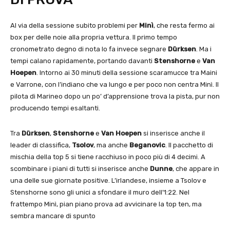
Al via della sessione subito problemi per
Minì
, che resta fermo ai
box per delle noie alla propria vettura. Il primo tempo
cronometrato degno di nota lo fa invece segnare
Dürksen
. Ma i
tempi calano rapidamente, portando davanti
Stenshorne
e
Van
Hoepen
. Intorno ai 30 minuti della sessione scaramucce tra Maini
e Varrone, con l’indiano che va lungo e per poco non centra Minì. Il
pilota di Marineo dopo un po’ d’apprensione trova la pista, pur non
producendo tempi esaltanti.
Tra
Dürksen
,
Stenshorne
e
Van Hoepen
si inserisce anche il
leader di classifica,
Tsolov
, ma anche
Beganovic
. Il pacchetto di
mischia della top 5 si tiene racchiuso in poco più di 4 decimi. A
scombinare i piani di tutti si inserisce anche
Dunne
, che appare in
una delle sue giornate positive. L’irlandese, insieme a Tsolov e
Stenshorne sono gli unici a sfondare il muro dell’1:22. Nel
frattempo Minì, pian piano prova ad avvicinare la top ten, ma
sembra mancare di spunto