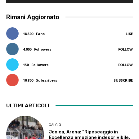
Rimani Aggiornato
18,500
Fans
LIKE
4,000
Followers
FOLLOW
150
Followers
FOLLOW
10,800
Subscribers
SUBSCRIBE
ULTIMI ARTICOLI
CALCIO
Jonica, Arena: “Ripescaggio in
Eccellenza emozione indescrivibile,