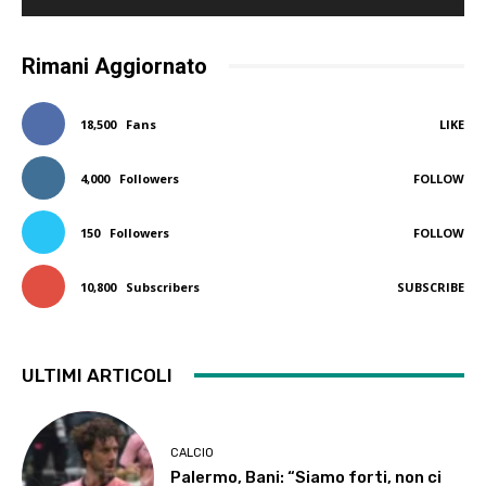
Rimani Aggiornato
18,500
Fans
LIKE
4,000
Followers
FOLLOW
150
Followers
FOLLOW
10,800
Subscribers
SUBSCRIBE
ULTIMI ARTICOLI
CALCIO
Palermo, Bani: “Siamo forti, non ci