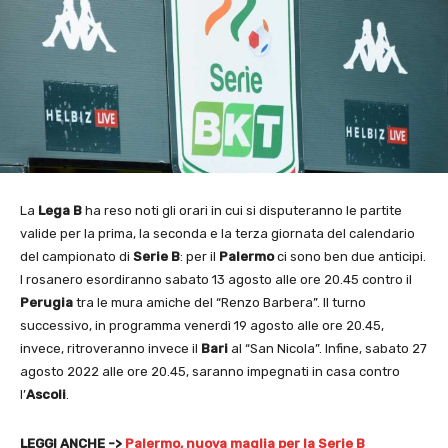
La
Lega B
ha reso noti gli orari in cui si disputeranno le partite
valide per la prima, la seconda e la terza giornata del calendario
del campionato di
Serie B
: per il
Palermo
ci sono ben due anticipi.
I rosanero esordiranno sabato 13 agosto alle ore 20.45 contro il
Perugia
tra le mura amiche del “Renzo Barbera”. Il turno
successivo, in programma venerdì 19 agosto alle ore 20.45,
invece, ritroveranno invece il
Bari
al “San Nicola”. Infine, sabato 27
agosto 2022 alle ore 20.45, saranno impegnati in casa contro
l’
Ascoli
.
LEGGI ANCHE ->
Palermo, nuova maglia per la Serie B