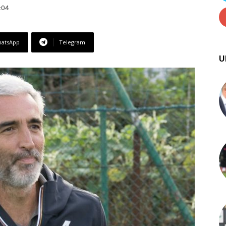
:04
atsApp
Telegram
U