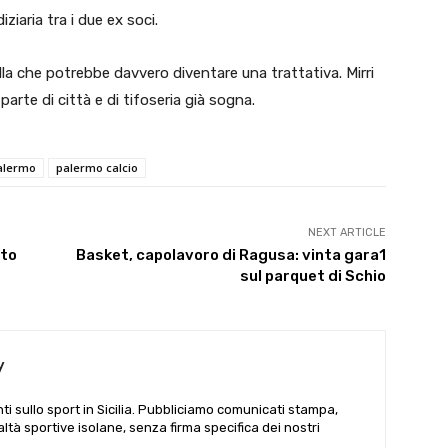
ziaria tra i due ex soci.
la che potrebbe davvero diventare una trattativa. Mirri
parte di città e di tifoseria già sogna.
alermo
palermo calcio
NEXT ARTICLE
nto
Basket, capolavoro di Ragusa: vinta gara1
sul parquet di Schio
y
i sullo sport in Sicilia. Pubbliciamo comunicati stampa,
ealtà sportive isolane, senza firma specifica dei nostri