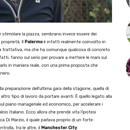
r stimolare la piazza, sembrano invece essere dei
proprietà. Il
Palermo
è infatti realmente coinvolto in
ta trattativa, ma che ha comunque qualcosa di concreto
nfatti, fanno sul serio per provare a mettere le mani sul
farlo in maniera reale, con una prima proposta che
anero.
a preparazione dell’ultima gara della stagione, quella di
ltro tipo di lavoro da portare avanti. È quello legato alla
 sul piano manageriale ed economico, per accelerare i
calcio italiano. Ecco allora che prende vita l’ipotesi
uca Di Marzio, il quale parlava proprio di un forte
olla, tra le altre, il
Manchester City
.