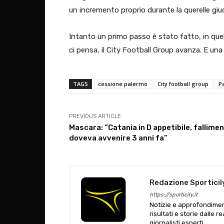
un incremento proprio durante la querelle giudi
Intanto un primo passo è stato fatto, in quel
ci pensa, il City Football Group avanza. E una 
TAGS
cessione palermo
City football group
P
PREVIOUS ARTICLE
Mascara: “Catania in D appetibile, fallime
doveva avvenire 3 anni fa”
Redazione Sporticil
https://sporticily.it
Notizie e approfondiment
risultati e storie dalle r
giornalisti esperti.