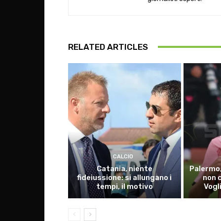
RELATED ARTICLES
CALCIO
Catania, niente
Palermo,
fideiussione: si allungano i
non 
tempi, il motivo
Vogl