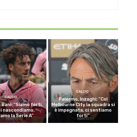
CALCIO
CALCIO
Palermo, Inzaghi: “Col
 Bani: “Siamo forti,
Melbourne City la squadra si
ci nascondiamo.
è impegnata, ci sentiamo
iamo la Serie A”
forti”