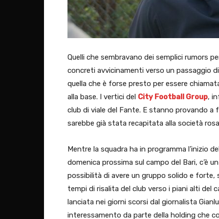
Quelli che sembravano dei semplici rumors pe
concreti avvicinamenti verso un passaggio di 
quella che è forse presto per essere chiama
alla base. I vertici del
City Football Group
, i
club di viale del Fante. E stanno provando a 
sarebbe già stata recapitata alla società ros
Mentre la squadra ha in programma l’inizio dell
domenica prossima sul campo del Bari, c’è un a
possibilità di avere un gruppo solido e forte,
tempi di risalita del club verso i piani alti del 
lanciata nei giorni scorsi dal giornalista Gianl
interessamento da parte della holding che contr