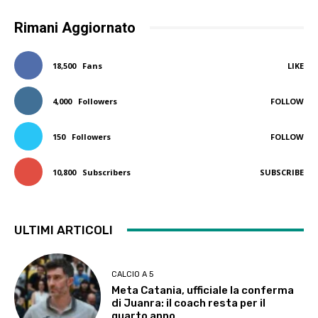
Rimani Aggiornato
18,500
Fans
LIKE
4,000
Followers
FOLLOW
150
Followers
FOLLOW
10,800
Subscribers
SUBSCRIBE
ULTIMI ARTICOLI
CALCIO A 5
Meta Catania, ufficiale la conferma
di Juanra: il coach resta per il
quarto anno