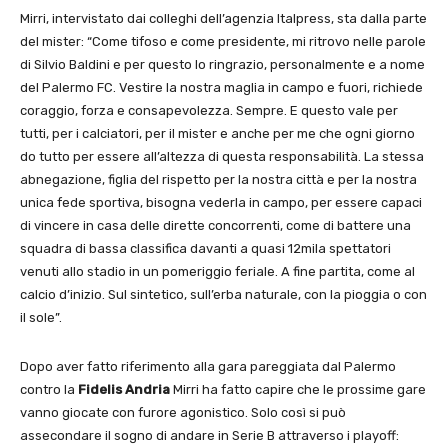
Mirri, intervistato dai colleghi dell’agenzia Italpress, sta dalla parte
del mister: “Come tifoso e come presidente, mi ritrovo nelle parole
di Silvio Baldini e per questo lo ringrazio, personalmente e a nome
del Palermo FC. Vestire la nostra maglia in campo e fuori, richiede
coraggio, forza e consapevolezza. Sempre. E questo vale per
tutti, per i calciatori, per il mister e anche per me che ogni giorno
do tutto per essere all’altezza di questa responsabilità. La stessa
abnegazione, figlia del rispetto per la nostra città e per la nostra
unica fede sportiva, bisogna vederla in campo, per essere capaci
di vincere in casa delle dirette concorrenti, come di battere una
squadra di bassa classifica davanti a quasi 12mila spettatori
venuti allo stadio in un pomeriggio feriale. A fine partita, come al
calcio d’inizio. Sul sintetico, sull’erba naturale, con la pioggia o con
il sole”.
Dopo aver fatto riferimento alla gara pareggiata dal Palermo
contro la
Fidelis Andria
Mirri ha fatto capire che le prossime gare
vanno giocate con furore agonistico. Solo così si può
assecondare il sogno di andare in Serie B attraverso i playoff: