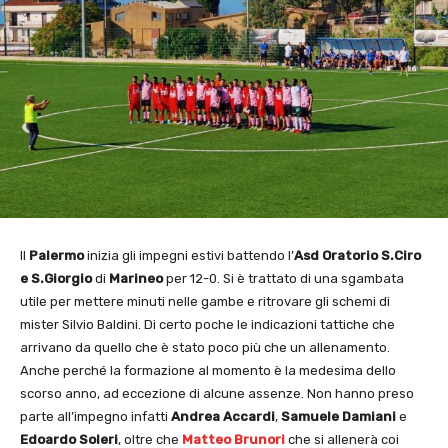
Il
Palermo
inizia gli impegni estivi battendo l’
Asd Oratorio S.Ciro
e S.Giorgio
di
Marineo
per 12-0. Si è trattato di una sgambata
utile per mettere minuti nelle gambe e ritrovare gli schemi di
mister Silvio Baldini. Di certo poche le indicazioni tattiche che
arrivano da quello che è stato poco più che un allenamento.
Anche perché la formazione al momento è la medesima dello
scorso anno, ad eccezione di alcune assenze. Non hanno preso
parte all’impegno infatti
Andrea Accardi
,
Samuele Damiani
e
Edoardo Soleri
, oltre che
Matteo Brunori
che si allenerà coi