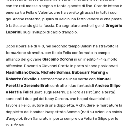
con tre reti messe a segno e tante giocate di fino. Grande intesa è
emersa tra Fella e Valente, che ha servito gli assist in tutti i suoi
gol. Anche l’esterno, pupillo di Baldini ha fatto vedere di che pasta
è fatto, arando già la fascia. Da segnalare anche il gol di
Gregorio
Luperini
, sugli sviluppi di calcio d’angolo.
Dopo il parziale di 4-0, nel secondo tempo Baldini ha stravolto la
formazione stravolta, con il solo Fella confermato in campo
affianco del giovane
Giacomo Corona
in un inedito 4-4-2 molto
offensivo. Davanti a Giovanni Grotta in porta si sono posizionati
Masimiliano Doda, Michele Somma, Bubacarr Marong
e
Roberto Crivello
. Centrocampo da linea verde con
Manuel
Peretti e Jeremie Broh
centrali e i due fantasisti
Andrea Silipo
e Mattia Felici
usati sugli esterni. Dai loro assist (uno a testa)
sono nati i due gol del baby Corona, che ha poi ricambiato il
favore a Felici, autore di una doppietta. A chiudere le marcature la
doppietta del bomber inaspettato Somma (nati su azioni da calcio
d’angolo), Broh (lanciato in porta sempre da Felici) e Silipo per lo
12-0 finale.