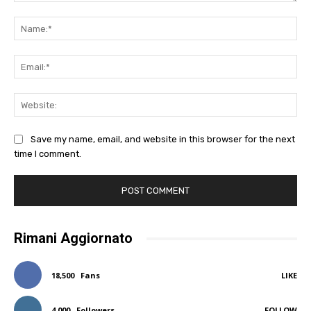
Comment:
Na
Ema
Web
Save my name, email, and website in this browser for the next
time I comment.
Rimani Aggiornato
18,500
Fans
LIKE
4,000
Followers
FOLLOW