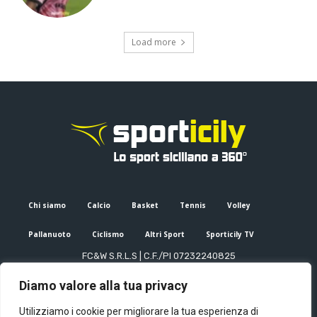
Load more
Chi siamo
Calcio
Basket
Tennis
Volley
Pallanuoto
Ciclismo
Altri Sport
Sporticily TV
FC&W S.R.L.S | C.F./PI 07232240825
Sede Legale: Via XX Settembre 53, Palermo (PA)
Diamo valore alla tua privacy
Editore e direttore responsabile: Francesco Cammuca | Registro
stampa Tribunale di Palermo n. 6/2022
Utilizziamo i cookie per migliorare la tua esperienza di
Mail:
info@sporticily.it
| Telefono:
+39 371 788 7216