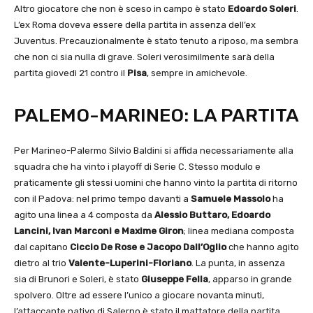
Altro giocatore che non è sceso in campo è stato
Edoardo Soleri
.
L’ex Roma doveva essere della partita in assenza dell’ex
Juventus. Precauzionalmente è stato tenuto a riposo, ma sembra
che non ci sia nulla di grave. Soleri verosimilmente sarà della
partita giovedì 21 contro il
Pisa
, sempre in amichevole.
PALEMO-MARINEO: LA PARTITA
Per Marineo-Palermo Silvio Baldini si affida necessariamente alla
squadra che ha vinto i playoff di Serie C. Stesso modulo e
praticamente gli stessi uomini che hanno vinto la partita di ritorno
con il Padova: nel primo tempo davanti a
Samuele Massolo
ha
agito una linea a 4 composta da
Alessio Buttaro, Edoardo
Lancini, Ivan Marconi e Maxime Giron
; linea mediana composta
dal capitano
Ciccio De Rose e Jacopo Dall’Oglio
che hanno agito
dietro al trio
Valente-Luperini-Floriano
. La punta, in assenza
sia di Brunori e Soleri, è stato
Giuseppe Fella
, apparso in grande
spolvero. Oltre ad essere l’unico a giocare novanta minuti,
l’attaccante nativo di Salerno è stato il mattatore della partita,