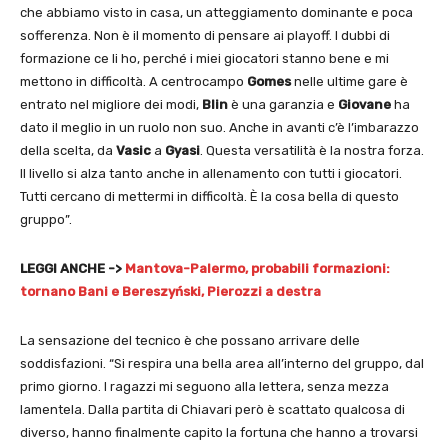
che abbiamo visto in casa, un atteggiamento dominante e poca
sofferenza. Non è il momento di pensare ai playoff. I dubbi di
formazione ce li ho, perché i miei giocatori stanno bene e mi
mettono in difficoltà. A centrocampo
Gomes
nelle ultime gare è
entrato nel migliore dei modi,
Blin
è una garanzia e
Giovane
ha
dato il meglio in un ruolo non suo. Anche in avanti c’è l’imbarazzo
della scelta, da
Vasic
a
Gyasi
. Questa versatilità è la nostra forza.
Il livello si alza tanto anche in allenamento con tutti i giocatori.
Tutti cercano di mettermi in difficoltà. È la cosa bella di questo
gruppo”.
LEGGI ANCHE ->
Mantova-Palermo, probabili formazioni:
tornano Bani e Bereszyński, Pierozzi a destra
La sensazione del tecnico è che possano arrivare delle
soddisfazioni. “Si respira una bella area all’interno del gruppo, dal
primo giorno. I ragazzi mi seguono alla lettera, senza mezza
lamentela. Dalla partita di Chiavari però è scattato qualcosa di
diverso, hanno finalmente capito la fortuna che hanno a trovarsi