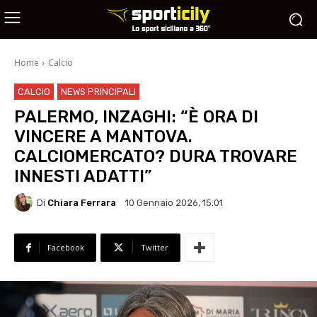
Home
Calcio
CALCIO
NEWS PRINCIPALI
PALERMO, INZAGHI: “È ORA DI
VINCERE A MANTOVA.
CALCIOMERCATO? DURA TROVARE
INNESTI ADATTI”
Di
Chiara Ferrara
10 Gennaio 2026, 15:01
Facebook
Twitter