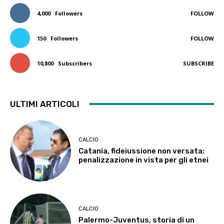
4,000
Followers
FOLLOW
150
Followers
FOLLOW
10,800
Subscribers
SUBSCRIBE
ULTIMI ARTICOLI
CALCIO
Catania, fideiussione non versata:
penalizzazione in vista per gli etnei
CALCIO
Palermo-Juventus, storia di un