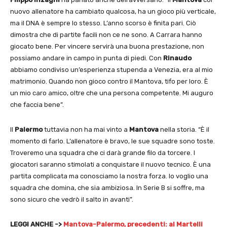
nuovo allenatore ha cambiato qualcosa, ha un gioco più verticale,
ma il DNA è sempre lo stesso. L’anno scorso è finita pari. Ciò
dimostra che di partite facili non ce ne sono. A Carrara hanno
giocato bene. Per vincere servirà una buona prestazione, non
possiamo andare in campo in punta di piedi. Con
Rinaudo
abbiamo condiviso un’esperienza stupenda a Venezia, era al mio
matrimonio. Quando non gioco contro il Mantova, tifo per loro. È
un mio caro amico, oltre che una persona competente. Mi auguro
che faccia bene”.
Il
Palermo
tuttavia non ha mai vinto a
Mantova
nella storia. “È il
momento di farlo. L’allenatore è bravo, le sue squadre sono toste.
Troveremo una squadra che ci darà grande filo da torcere. I
giocatori saranno stimolati a conquistare il nuovo tecnico. È una
partita complicata ma conosciamo la nostra forza. Io voglio una
squadra che domina, che sia ambiziosa. In Serie B si soffre, ma
sono sicuro che vedrò il salto in avanti”.
LEGGI ANCHE ->
Mantova-Palermo, precedenti: al Martelli