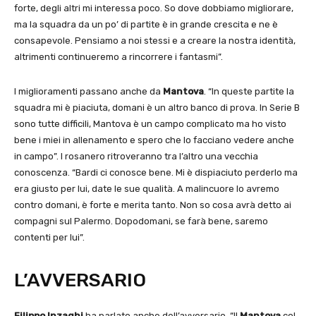
forte, degli altri mi interessa poco. So dove dobbiamo migliorare,
ma la squadra da un po’ di partite è in grande crescita e ne è
consapevole. Pensiamo a noi stessi e a creare la nostra identità,
altrimenti continueremo a rincorrere i fantasmi”.
I miglioramenti passano anche da
Mantova
. “In queste partite la
squadra mi è piaciuta, domani è un altro banco di prova. In Serie B
sono tutte difficili, Mantova è un campo complicato ma ho visto
bene i miei in allenamento e spero che lo facciano vedere anche
in campo”. I rosanero ritroveranno tra l’altro una vecchia
conoscenza. “Bardi ci conosce bene. Mi è dispiaciuto perderlo ma
era giusto per lui, date le sue qualità. A malincuore lo avremo
contro domani, è forte e merita tanto. Non so cosa avrà detto ai
compagni sul Palermo. Dopodomani, se farà bene, saremo
contenti per lui”.
L’AVVERSARIO
Filippo Inzaghi
ha parlato anche dell’avversario. “Il
Mantova
col