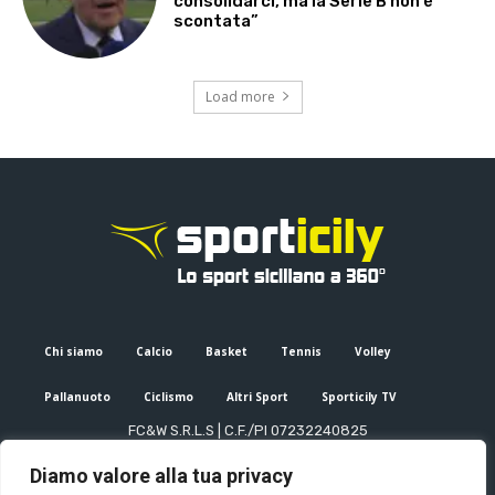
consolidarci, ma la Serie B non è
scontata”
Load more
Chi siamo
Calcio
Basket
Tennis
Volley
Pallanuoto
Ciclismo
Altri Sport
Sporticily TV
FC&W S.R.L.S | C.F./PI 07232240825
Sede Legale: Via XX Settembre 53, Palermo (PA)
Diamo valore alla tua privacy
Editore e direttore responsabile: Francesco Cammuca | Registro