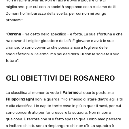
Non è facile trovarne. Non è facile trovare giocare che ci
migliorano, per cui con la società sappiamo cosa ci siamo detti.
Domani ho l’imbarazzo della scelta, per cui non mi pongo
problemi”.
“
Corona
– ha detto nello specifico – è forte. La sua sfortuna è che
ha davanti il miglior giocatore della B. È giovane e avrà le sue
chance. Io sono convinto che possa ancora togliersi delle
soddisfazioni a Palermo, ma poi deciderà lui con la società il suo
futuro”.
GLI OBIETTIVI DEI ROSANERO
La classifica al momento vede il
Palermo
al quarto posto, ma
Filippo Inzaghi
non la guarda. “Ho smesso di stare dietro agli altri
e alla classifica. Ho capito tante cose in più in questi mesi, per cui
sono concentrato per far crescere la squadra. Non rincorro
qualcosa. È l’errore che si è fatto spesso qua. Dobbiamo pensare
a incitare chi c’è, senza rimpiangere chi non c’è. La squadra è