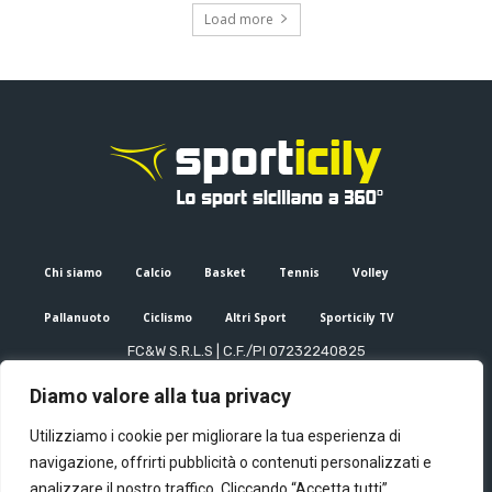
Load more
Chi siamo
Calcio
Basket
Tennis
Volley
Pallanuoto
Ciclismo
Altri Sport
Sporticily TV
FC&W S.R.L.S | C.F./PI 07232240825
Sede Legale: Via XX Settembre 53, Palermo (PA)
Diamo valore alla tua privacy
Editore e direttore responsabile: Francesco Cammuca | Registro
stampa Tribunale di Palermo n. 6/2022
Utilizziamo i cookie per migliorare la tua esperienza di
Mail:
info@sporticily.it
| Telefono:
+39 371 788 7216
navigazione, offrirti pubblicità o contenuti personalizzati e
analizzare il nostro traffico. Cliccando “Accetta tutti”,