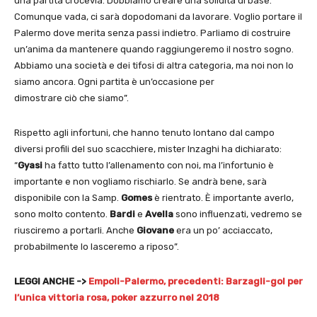
una partita crocevia. Dobbiamo creare una solidità di base.
Comunque vada, ci sarà dopodomani da lavorare. Voglio portare il
Palermo dove merita senza passi indietro. Parliamo di costruire
un’anima da mantenere quando raggiungeremo il nostro sogno.
Abbiamo una società e dei tifosi di altra categoria, ma noi non lo
siamo ancora. Ogni partita è un’occasione per
dimostrare ciò che siamo”.
Rispetto agli infortuni, che hanno tenuto lontano dal campo
diversi profili del suo scacchiere, mister Inzaghi ha dichiarato:
“
Gyasi
ha fatto tutto l’allenamento con noi, ma l’infortunio è
importante e non vogliamo rischiarlo. Se andrà bene, sarà
disponibile con la Samp.
Gomes
è rientrato. È importante averlo,
sono molto contento.
Bardi
e
Avella
sono influenzati, vedremo se
riusciremo a portarli. Anche
Giovane
era un po’ acciaccato,
probabilmente lo lasceremo a riposo”.
LEGGI ANCHE ->
Empoli-Palermo, precedenti: Barzagli-gol per
l’unica vittoria rosa, poker azzurro nel 2018