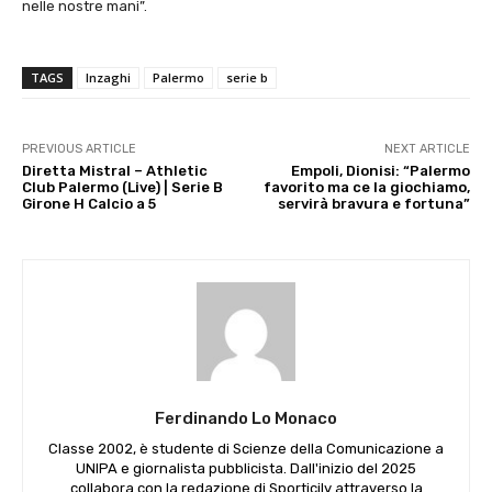
nelle nostre mani”.
TAGS
Inzaghi
Palermo
serie b
PREVIOUS ARTICLE
NEXT ARTICLE
Diretta Mistral – Athletic
Empoli, Dionisi: “Palermo
Club Palermo (Live) | Serie B
favorito ma ce la giochiamo,
Girone H Calcio a 5
servirà bravura e fortuna”
Ferdinando Lo Monaco
Classe 2002, è studente di Scienze della Comunicazione a
UNIPA e giornalista pubblicista. Dall'inizio del 2025
collabora con la redazione di Sporticily attraverso la