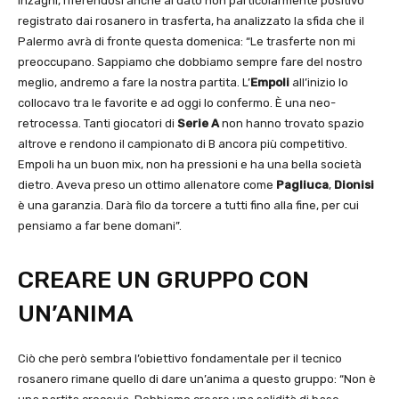
Inzaghi, riferendosi anche al dato non particolarmente positivo
registrato dai rosanero in trasferta, ha analizzato la sfida che il
Palermo avrà di fronte questa domenica: “Le trasferte non mi
preoccupano. Sappiamo che dobbiamo sempre fare del nostro
meglio, andremo a fare la nostra partita. L’
Empoli
all’inizio lo
collocavo tra le favorite e ad oggi lo confermo. È una neo-
retrocessa. Tanti giocatori di
Serie A
non hanno trovato spazio
altrove e rendono il campionato di B ancora più competitivo.
Empoli ha un buon mix, non ha pressioni e ha una bella società
dietro. Aveva preso un ottimo allenatore come
Pagliuca
,
Dionisi
è una garanzia. Darà filo da torcere a tutti fino alla fine, per cui
pensiamo a far bene domani”.
CREARE UN GRUPPO CON
UN’ANIMA
Ciò che però sembra l’obiettivo fondamentale per il tecnico
rosanero rimane quello di dare un’anima a questo gruppo: “Non è