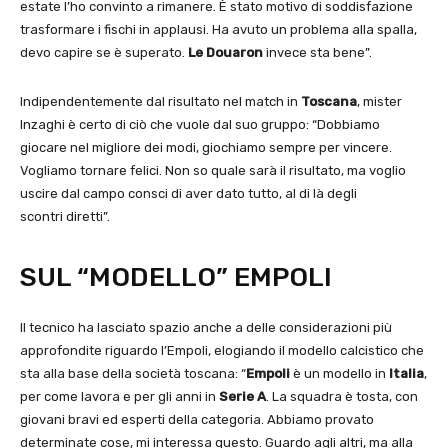
estate l’ho convinto a rimanere. È stato motivo di soddisfazione
trasformare i fischi in applausi. Ha avuto un problema alla spalla,
devo capire se è superato.
Le Douaron
invece sta bene”.
Indipendentemente dal risultato nel match in
Toscana
, mister
Inzaghi è certo di ciò che vuole dal suo gruppo: “Dobbiamo
giocare nel migliore dei modi, giochiamo sempre per vincere.
Vogliamo tornare felici. Non so quale sarà il risultato, ma voglio
uscire dal campo consci di aver dato tutto, al di là degli
scontri diretti”.
SUL “MODELLO” EMPOLI
Il tecnico ha lasciato spazio anche a delle considerazioni più
approfondite riguardo l’Empoli, elogiando il modello calcistico che
sta alla base della società toscana: “
Empoli
è un modello in
Italia
,
per come lavora e per gli anni in
Serie A
. La squadra è tosta, con
giovani bravi ed esperti della categoria. Abbiamo provato
determinate cose, mi interessa questo. Guardo agli altri, ma alla