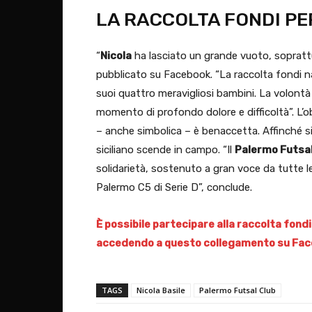
LA RACCOLTA FONDI PE
“
Nicola
ha lasciato un grande vuoto, soprattut
pubblicato su Facebook. “La raccolta fondi na
suoi quattro meravigliosi bambini. La volontà
momento di profondo dolore e difficoltà”. L’obi
– anche simbolica – è benaccetta. Affinché si 
siciliano scende in campo. “Il
Palermo Futsal
solidarietà, sostenuto a gran voce da tutte l
Palermo C5 di Serie D”, conclude.
È possibile partecipare alla raccolta fondi
accedendo a questo collegamento su Fac
TAGS
Nicola Basile
Palermo Futsal Club