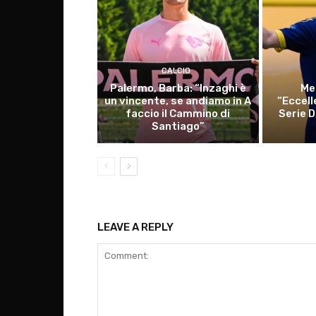
CALCIO
Palermo, Barba: “Inzaghi è
Me
un vincente, se andiamo in A
“Eccell
faccio il Cammino di
Serie D
Santiago”
LEAVE A REPLY