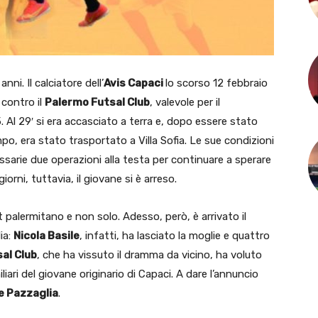
ni. Il calciatore dell’
Avis Capaci
lo scorso 12 febbraio
 contro il
Palermo Futsal Club
, valevole per il
5. Al 29′ si era accasciato a terra e, dopo essere stato
o, era stato trasportato a Villa Sofia. Le sue condizioni
sarie due operazioni alla testa per continuare a sperare
orni, tuttavia, il giovane si è arreso.
 palermitano e non solo. Adesso, però, è arrivato il
ia:
Nicola Basile
, infatti, ha lasciato la moglie e quattro
al Club
, che ha vissuto il dramma da vicino, ha voluto
iari del giovane originario di Capaci. A dare l’annuncio
e Pazzaglia
.