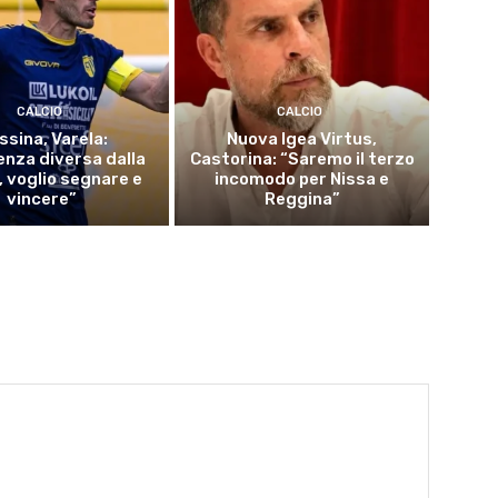
CALCIO
CALCIO
ssina, Varela:
Nuova Igea Virtus,
enza diversa dalla
Castorina: “Saremo il terzo
, voglio segnare e
incomodo per Nissa e
vincere”
Reggina”