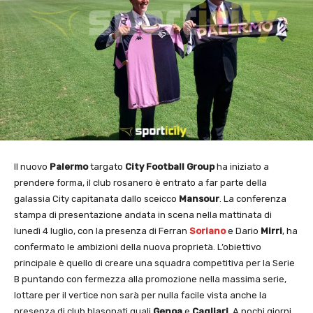
Il nuovo
Palermo
targato
City Football Group
ha iniziato a
prendere forma, il club rosanero è entrato a far parte della
galassia City capitanata dallo sceicco
Mansour
. La conferenza
stampa di presentazione andata in scena nella mattinata di
lunedì 4 luglio, con la presenza di Ferran
Soriano
e Dario
Mirri
, ha
confermato le ambizioni della nuova proprietà. L’obiettivo
principale è quello di creare una squadra competitiva per la Serie
B puntando con fermezza alla promozione nella massima serie,
lottare per il vertice non sarà per nulla facile vista anche la
presenza di club blasonati quali
Genoa
e
Cagliari
. A pochi giorni