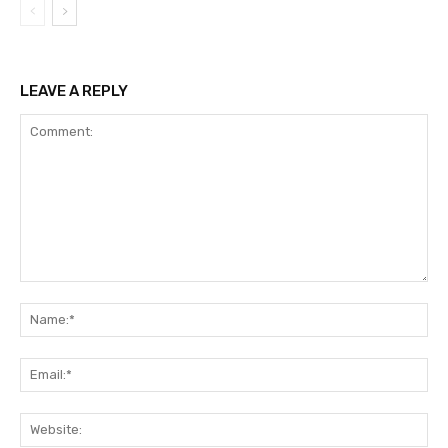
LEAVE A REPLY
Comment:
Na
Ema
Web