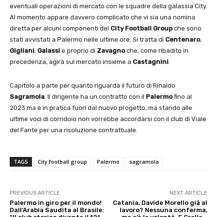
eventuali operazioni di mercato con le squadre della galassia City.
Al momento appare davvero complicato che vi sia una nomina
diretta per alcuni componenti del
City
Football Group
che sono
stati avvistati a Palermo nelle ultime ore. Si tratta di
Centenaro
,
Gigliani
,
Galassi
e proprio di
Zavagno
che, come ribadito in
precedenza, agirà sul mercato insieme a
Castagnini
.
Capitolo a parte per quanto riguarda il futuro di Rinaldo
Sagramola
. Il dirigente ha un contratto con il
Palermo
fino al
2023 ma è in pratica fuori dal nuovo progetto, ma stando alle
ultime voci di corridoio non vorrebbe accordarsi con il club di Viale
del Fante per una risoluzione contrattuale.
TAGS
City football group
Palermo
sagramola
PREVIOUS ARTICLE
NEXT ARTICLE
Palermo in giro per il mondo!
Catania, Davide Morello già al
Dall’Arabia Saudita al Brasile:
lavoro? Nessuna conferma,