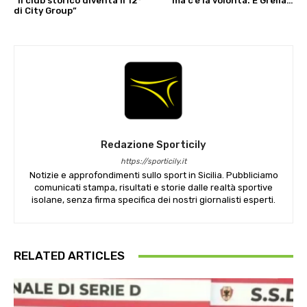
“Il club storico diventa il 12°
ma c’è la volontà. E Grella…
di City Group”
Redazione Sporticily
https://sporticily.it
Notizie e approfondimenti sullo sport in Sicilia. Pubbliciamo
comunicati stampa, risultati e storie dalle realtà sportive
isolane, senza firma specifica dei nostri giornalisti esperti.
RELATED ARTICLES