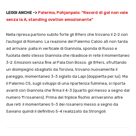
LEGGI ANCHE ->
Palermo, Pohjanpalo: “Record di gol non vale
senza la A, standing ovation emozionante”
Nella ripresa partono subito forte gli 89ers che trovano il 2-2 con
l’autogol di Romano. La reazione del Palermo Calcio a5 non tarda
ad arrivare: palla in verticale di Giannola, sponda di Russo e
fucilata dello stesso Giannola che ribadisce in rete il momentaneo
3-2. Emozioni senza fine al Pala Don Bosco. gli 89ers, sfruttando
un disimpegno sbagliato da Torcivia, trovano nuovamente il
pareggio, momentaneo 3-3 siglato da Lapi (doppietta per lui). Ma
il Palermo C5, sugli sviluppi di una ripartenza fulminea, si riporta
avanti con Giannola che firma il 4-3 (quarto gol messo a segno dal
numero 11 rosanero). Prima del triplice fischio arriveranno altre
due reti: il momentaneo 5-3 dei rosanero messo a segno da
Saviano quindi il definitivo 5-4 realizzato da Strongoli.