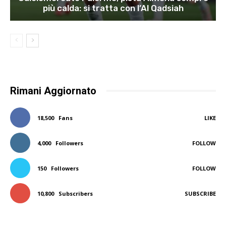
più calda: si tratta con l’Al Qadsiah
Rimani Aggiornato
18,500
Fans
LIKE
4,000
Followers
FOLLOW
150
Followers
FOLLOW
10,800
Subscribers
SUBSCRIBE