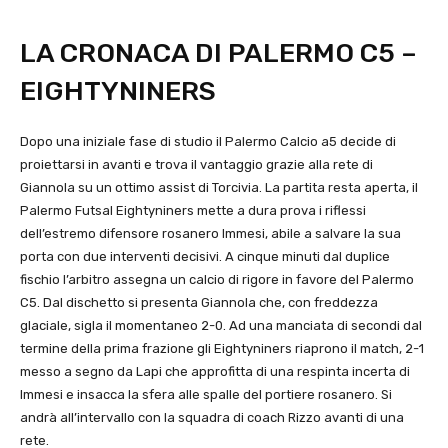
LA CRONACA DI PALERMO C5 –
EIGHTYNINERS
Dopo una iniziale fase di studio il Palermo Calcio a5 decide di
proiettarsi in avanti e trova il vantaggio grazie alla rete di
Giannola su un ottimo assist di Torcivia. La partita resta aperta, il
Palermo Futsal Eightyniners mette a dura prova i riflessi
dell’estremo difensore rosanero Immesi, abile a salvare la sua
porta con due interventi decisivi. A cinque minuti dal duplice
fischio l’arbitro assegna un calcio di rigore in favore del Palermo
C5. Dal dischetto si presenta Giannola che, con freddezza
glaciale, sigla il momentaneo 2-0. Ad una manciata di secondi dal
termine della prima frazione gli Eightyniners riaprono il match, 2-1
messo a segno da Lapi che approfitta di una respinta incerta di
Immesi e insacca la sfera alle spalle del portiere rosanero. Si
andrà all’intervallo con la squadra di coach Rizzo avanti di una
rete.