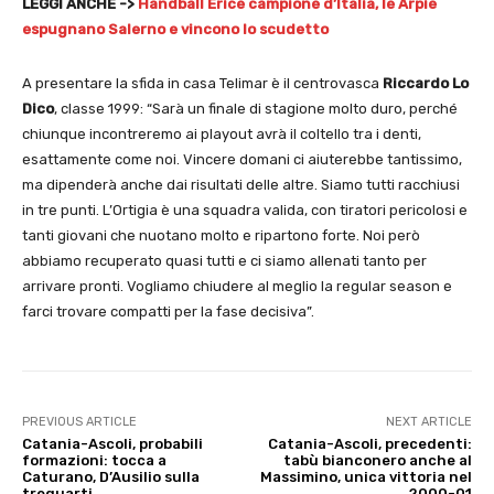
LEGGI ANCHE ->
Handball Erice campione d’Italia, le Arpie
espugnano Salerno e vincono lo scudetto
A presentare la sfida in casa Telimar è il centrovasca
Riccardo Lo
Dico
, classe 1999: “Sarà un finale di stagione molto duro, perché
chiunque incontreremo ai playout avrà il coltello tra i denti,
esattamente come noi. Vincere domani ci aiuterebbe tantissimo,
ma dipenderà anche dai risultati delle altre. Siamo tutti racchiusi
in tre punti. L’Ortigia è una squadra valida, con tiratori pericolosi e
tanti giovani che nuotano molto e ripartono forte. Noi però
abbiamo recuperato quasi tutti e ci siamo allenati tanto per
arrivare pronti. Vogliamo chiudere al meglio la regular season e
farci trovare compatti per la fase decisiva”.
PREVIOUS ARTICLE
NEXT ARTICLE
Catania-Ascoli, probabili
Catania-Ascoli, precedenti:
formazioni: tocca a
tabù bianconero anche al
Caturano, D’Ausilio sulla
Massimino, unica vittoria nel
trequarti
2000-01