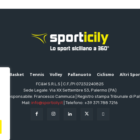
io
Basket
Tennis
Volley
Pallanuoto
Ciclismo
Altri Spo
FC&W S.R.L.S | C.F./PI 07232240825
Sede Legale: Via XX Settembre 53, Palermo (PA)
ttore responsabile: Francesco Cammuca | Registro stampa Tribunale di Pa
Mail:
info@sporticily.it
| Telefono:
+39 371 788 7216