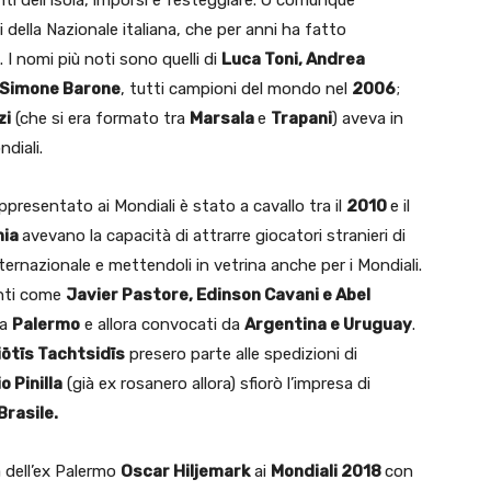
 della Nazionale italiana, che per anni ha fatto
I nomi più noti sono quelli di
Luca Toni, Andrea
, Simone Barone
, tutti campioni del mondo nel
2006
;
zi
(che si era formato tra
Marsala
e
Trapani
) aveva in
diali.
ppresentato ai Mondiali è stato a cavallo tra il
2010
e il
nia
avevano la capacità di attrarre giocatori stranieri di
ernazionale e mettendoli in vetrina anche per i Mondiali.
enti come
Javier Pastore, Edinson Cavani e Abel
 a
Palermo
e allora convocati da
Argentina e Uruguay
.
ōtīs Tachtsidīs
presero parte alle spedizioni di
o Pinilla
(già ex rosanero allora) sfiorò l’impresa di
Brasile.
 dell’ex Palermo
Oscar Hiljemark
ai
Mondiali 2018
con