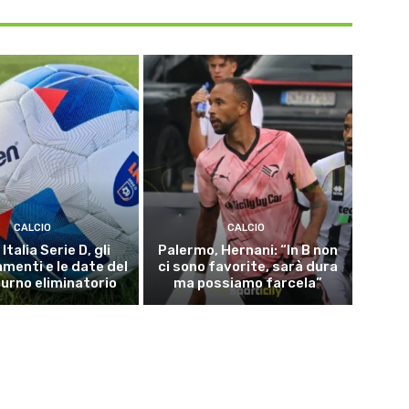
CALCIO
CALCIO
Italia Serie D, gli
Palermo, Hernani: “In B non
menti e le date del
ci sono favorite, sarà dura
turno eliminatorio
ma possiamo farcela”