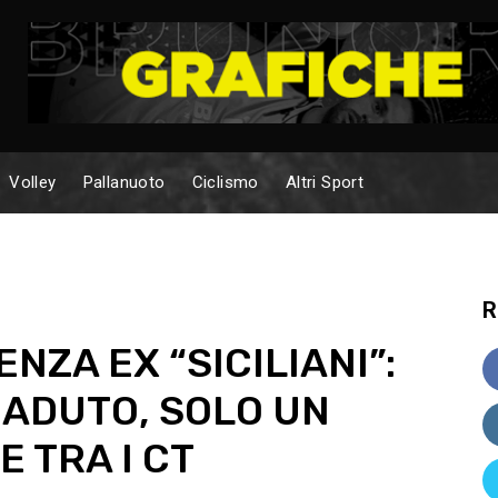
Volley
Pallanuoto
Ciclismo
Altri Sport
R
NZA EX “SICILIANI”:
CADUTO, SOLO UN
 TRA I CT