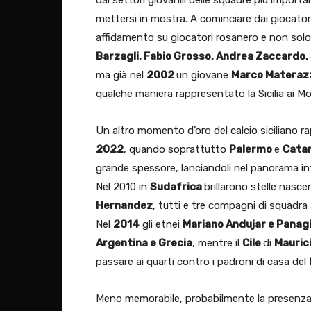
mettersi in mostra. A cominciare dai giocatori
affidamento su giocatori rosanero e non solo. 
Barzagli, Fabio Grosso, Andrea Zaccardo
ma già nel
2002
un giovane
Marco Materaz
qualche maniera rappresentato la Sicilia ai Mon
Un altro momento d’oro del calcio siciliano ra
2022
, quando soprattutto
Palermo
e
Cata
grande spessore, lanciandoli nel panorama int
Nel 2010 in
Sudafrica
brillarono stelle nasc
Hernandez
, tutti e tre compagni di squadra
Nel
2014
gli etnei
Mariano Andujar e Panagi
Argentina e Grecia
, mentre il
Cile
di
Maurici
passare ai quarti contro i padroni di casa del
Meno memorabile, probabilmente la presenza