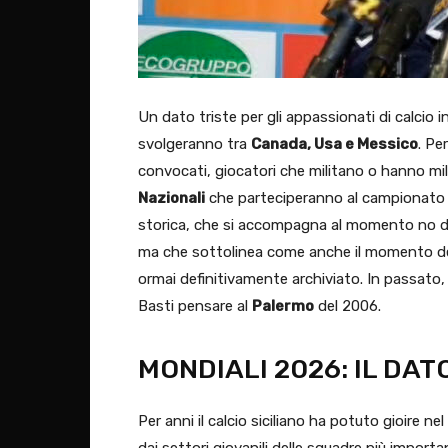
Un dato triste per gli appassionati di calcio i
svolgeranno tra
Canada, Usa e Messico
. Pe
convocati, giocatori che militano o hanno milit
Nazionali
che parteciperanno al campionato 
storica, che si accompagna al momento no del 
ma che sottolinea come anche il momento d
ormai definitivamente archiviato. In passato, 
Basti pensare al
Palermo
del 2006.
MONDIALI 2026: IL DATO
Per anni il calcio siciliano ha potuto gioire ne
dai settori giovanili delle squadre più import