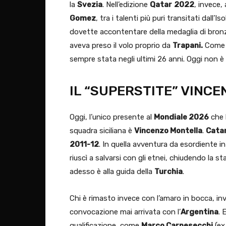
la
Svezia
. Nell’edizione
Qatar
2022
, invece, 
Gomez
, tra i talenti più puri transitati dall’Is
dovette accontentare della medaglia di bron
aveva preso il volo proprio da
Trapani.
Come s
sempre stata negli ultimi 26 anni. Oggi non è 
IL “SUPERSTITE” VINCE
Oggi, l’unico presente al
Mondiale 2026
che h
squadra siciliana è
Vincenzo Montella
.
Cata
2011-12
. In quella avventura da esordiente i
riuscì a salvarsi con gli etnei, chiudendo la 
adesso è alla guida della
Turchia
.
Chi è rimasto invece con l’amaro in bocca, in
convocazione mai arrivata con l’
Argentina
. 
qualificazione, come
Marco Carnesecchi
(ex