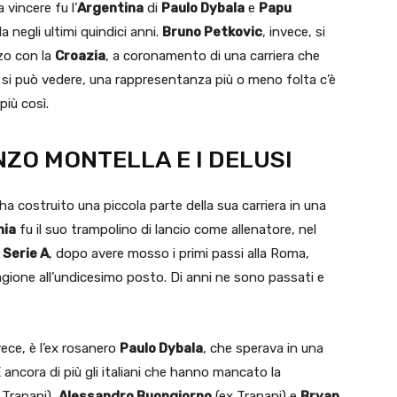
a vincere fu l’
Argentina
di
Paulo Dybala
e
Papu
ola negli ultimi quindici anni.
Bruno Petkovic
, invece, si
zo con la
Croazia
, a coronamento di una carriera che
i può vedere, una rappresentanza più o meno folta c’è
più così.
NZO MONTELLA E I DELUSI
a costruito una piccola parte della sua carriera in una
nia
fu il suo trampolino di lancio come allenatore, nel
n
Serie A
, dopo avere mosso i primi passi alla Roma,
stagione all’undicesimo posto. Di anni ne sono passati e
vece, è l’ex rosanero
Paulo Dybala
, che sperava in una
E ancora di più gli italiani che hanno mancato la
 Trapani),
Alessandro Buongiorno
(ex Trapani) e
Bryan