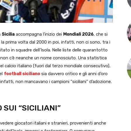
n
Sicilia
accompagna l’inizio dei
Mondiali 2026
, che si
r la prima volta dal 2000 in poi, infatti, non ci sono, tra i
ato in squadre dell’Isola. Nelle liste delle quarantotto
non c’è neanche un nome conosciuto. Una statistica
calcio italiano (fuori dal terzo mondiale consecutivo),
el
football siciliano
sia davvero critico e gli anni d’oro
infatti, non mancavano i campioni “siciliani” d’adozione.
 SUI “SICILIANI”
l vedere giocatori italiani e stranieri, provenienti anche
anti dell’Isola, imporsi e festeggiare. O comunque