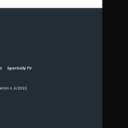
rt
Sporticily TV
lermo n. 6/2022