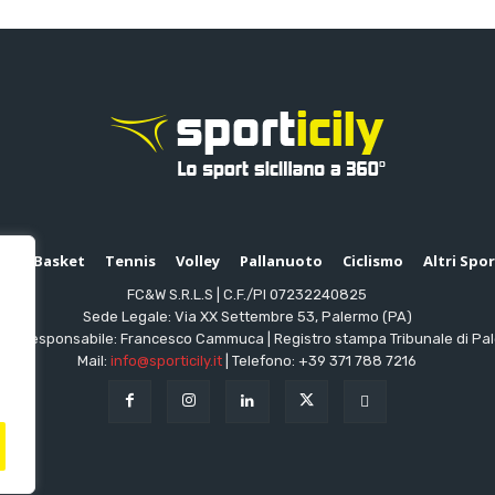
io
Basket
Tennis
Volley
Pallanuoto
Ciclismo
Altri Spo
FC&W S.R.L.S | C.F./PI 07232240825
Sede Legale: Via XX Settembre 53, Palermo (PA)
ttore responsabile: Francesco Cammuca | Registro stampa Tribunale di Pa
Mail:
info@sporticily.it
| Telefono:
+39 371 788 7216