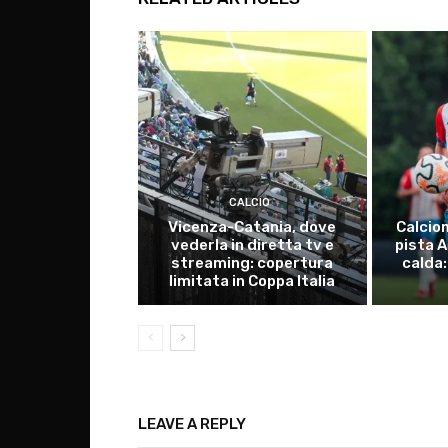
CALCIO
Vicenza-Catania, dove
Calcio
vederla in diretta tv e
pista 
streaming: copertura
calda:
limitata in Coppa Italia
LEAVE A REPLY