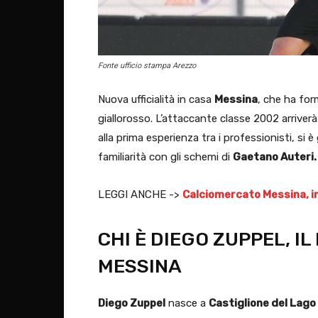
Fonte ufficio stampa Arezzo
Nuova ufficialità in casa
Messina
, che ha form
giallorosso. L’attaccante classe 2002 arriverà 
alla prima esperienza tra i professionisti, si 
familiarità con gli schemi di
Gaetano Auteri.
LEGGI ANCHE ->
Calciomercato Messina, in 
CHI È DIEGO ZUPPEL, I
MESSINA
Diego Zuppel
nasce a
Castiglione del Lago