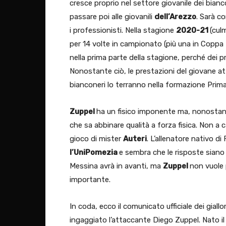
cresce proprio nel settore giovanile dei bianco
passare poi alle giovanili
dell’Arezzo
. Sarà c
i professionisti. Nella stagione
2020-21
(cul
per 14 volte in campionato (più una in Coppa
nella prima parte della stagione, perché dei pr
Nonostante ciò, le prestazioni del giovane a
bianconeri lo terranno nella formazione Prima
Zuppel
ha un fisico imponente ma, nonostant
che sa abbinare qualità a forza fisica. Non a c
gioco di mister
Auteri
. L’allenatore nativo di
l’UniPomezia
e sembra che le risposte siano p
Messina avrà in avanti, ma
Zuppel
non vuole 
importante.
In coda, ecco il comunicato ufficiale dei giallor
ingaggiato l’attaccante Diego Zuppel. Nato il 