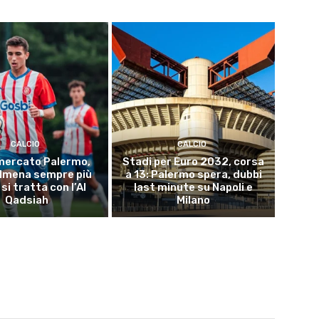
CALCIO
CALCIO
mercato Palermo,
Stadi per Euro 2032, corsa
Almena sempre più
a 13: Palermo spera, dubbi
 si tratta con l’Al
last minute su Napoli e
Qadsiah
Milano