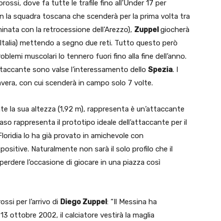
rossi, dove fa tutte le trafile fino all’Under 17 per
on la squadra toscana che scenderà per la prima volta tra
minata con la retrocessione dell’Arezzo),
Zuppel
giocherà
 Italia) mettendo a segno due reti. Tutto questo però
oblemi muscolari lo tennero fuori fino alla fine dell’anno.
ttaccante sono valse l’interessamento dello
Spezia
. I
vera, con cui scenderà in campo solo 7 volte.
e la sua altezza (1,92 m), rappresenta è un’attaccante
aso rappresenta il prototipo ideale dell’attaccante per il
 Floridia lo ha già provato in amichevole con
ositive. Naturalmente non sarà il solo profilo che il
perdere l’occasione di giocare in una piazza così
ossi per l’arrivo di
Diego Zuppel
: “Il Messina ha
13 ottobre 2002, il calciatore vestirà la maglia