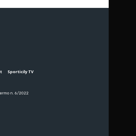
rt
Sporticily TV
lermo n. 6/2022