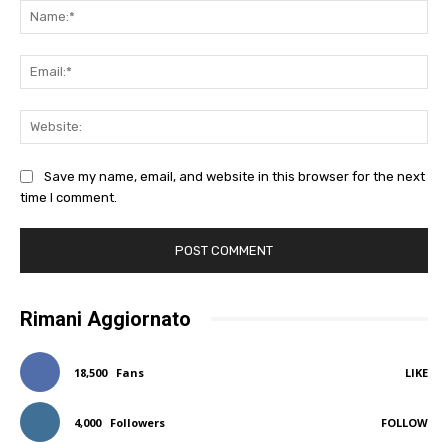
Na
Ema
Web
Save my name, email, and website in this browser for the next
time I comment.
Rimani Aggiornato
18,500
Fans
LIKE
4,000
Followers
FOLLOW