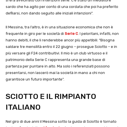
si era avvicinato con intenzioni serie. C’è stato un mediatore
sardo che ha agito per conto di una cordata che poi ha preferito
defilarsi, non dando seguito alle iniziali intenzioni”.
Il Messina, tra l’altro, è in una situazione economica che non è
frequente in giro per le società di
Serie C
. I peloritani, infatti, non
hanno debiti, il che li renderebbe ancor più appetibili: “Bisogna
saldare tre mensilità entro il 22 giugno – prosegue Sciotto – e in
più versare gli F24 contribuitivi. Il mio è un club virtuoso e il
patrimonio della Serie C rappresenta una grande base di
partenza per puntare in alto. Ma solo i referenziati possono
presentarsi, non lascerò mai la società in mano a chi non
garantisce un futuro importante”.
SCIOTTO E IL RIMPIANTO
ITALIANO
Nel giro di due anni il Messina sotto la guida di Sciotto è tornato