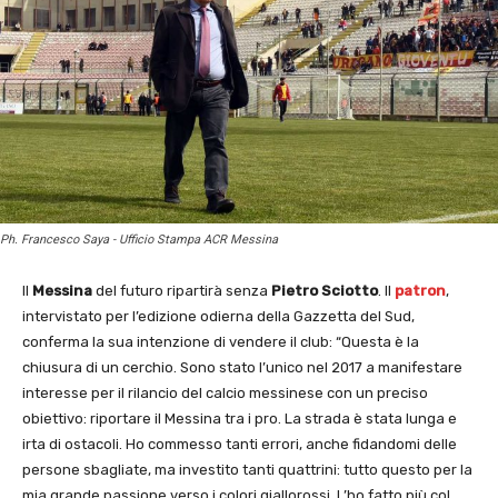
Ph. Francesco Saya - Ufficio Stampa ACR Messina
Il
Messina
del futuro ripartirà senza
Pietro Sciotto
. Il
patron
,
intervistato per l’edizione odierna della Gazzetta del Sud,
conferma la sua intenzione di vendere il club: “Questa è la
chiusura di un cerchio. Sono stato l’unico nel 2017 a manifestare
interesse per il rilancio del calcio messinese con un preciso
obiettivo: riportare il Messina tra i pro. La strada è stata lunga e
irta di ostacoli. Ho commesso tanti errori, anche fidandomi delle
persone sbagliate, ma investito tanti quattrini: tutto questo per la
mia grande passione verso i colori giallorossi. L’ho fatto più col