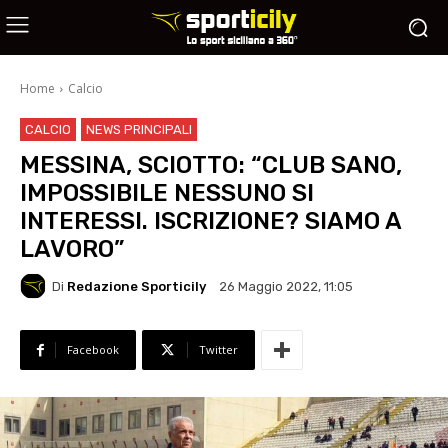
Home
Calcio
CALCIO
NEWS PRINCIPALI
MESSINA, SCIOTTO: “CLUB SANO,
IMPOSSIBILE NESSUNO SI
INTERESSI. ISCRIZIONE? SIAMO A
LAVORO”
Di
Redazione Sporticily
26 Maggio 2022, 11:05
Facebook
Twitter