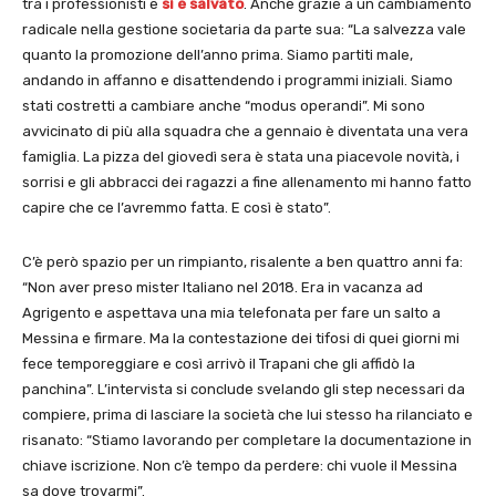
tra i professionisti e
si è salvato
. Anche grazie a un cambiamento
radicale nella gestione societaria da parte sua: “La salvezza vale
quanto la promozione dell’anno prima. Siamo partiti male,
andando in affanno e disattendendo i programmi iniziali. Siamo
stati costretti a cambiare anche “modus operandi”. Mi sono
avvicinato di più alla squadra che a gennaio è diventata una vera
famiglia. La pizza del giovedì sera è stata una piacevole novità, i
sorrisi e gli abbracci dei ragazzi a fine allenamento mi hanno fatto
capire che ce l’avremmo fatta. E così è stato”.
C’è però spazio per un rimpianto, risalente a ben quattro anni fa:
“Non aver preso mister Italiano nel 2018. Era in vacanza ad
Agrigento e aspettava una mia telefonata per fare un salto a
Messina e firmare. Ma la contestazione dei tifosi di quei giorni mi
fece temporeggiare e così arrivò il Trapani che gli affidò la
panchina”. L’intervista si conclude svelando gli step necessari da
compiere, prima di lasciare la società che lui stesso ha rilanciato e
risanato: “Stiamo lavorando per completare la documentazione in
chiave iscrizione. Non c’è tempo da perdere: chi vuole il Messina
sa dove trovarmi”.