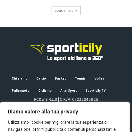
Load more
Chi siamo
Calcio
Basket
Tennis
Volley
Pallanuoto
Ciclismo
Altri Sport
Sporticily TV
FC&W S.R.L.S | C.F./PI 07232240825
Sede Legale: Via XX Settembre 53, Palermo (PA)
Diamo valore alla tua privacy
Editore e direttore responsabile: Francesco Cammuca | Registro
stampa Tribunale di Palermo n. 6/2022
Utilizziamo i cookie per migliorare la tua esperienza di
Mail:
info@sporticily.it
| Telefono:
+39 371 788 7216
navigazione, offrirti pubblicità o contenuti personalizzati e