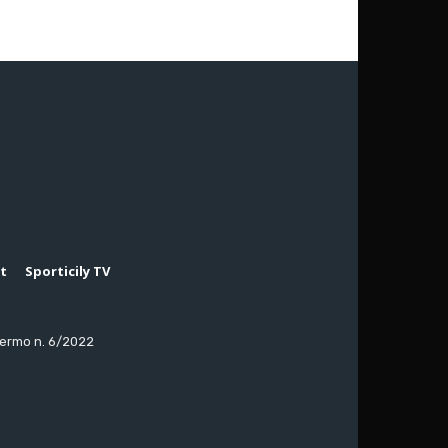
rt
Sporticily TV
lermo n. 6/2022