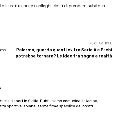
ito le istituzioni e i colleghi eletti di prendere subito in
NEXT ARTICLE
ato
Palermo, guarda quanti ex tra Serie A e B: chi
potrebbe tornare? Le idee tra sogno e realtà
y
i sullo sport in Sicilia. Pubbliciamo comunicati stampa,
ealtà sportive isolane, senza firma specifica dei nostri