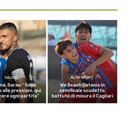
CALCIO
ALTRI SPORT
na, Sarao: “Sono
We Beach Catania in
 alle pressioni, qui
semifinale scudetto,
cere ogni partita”
battuto di misura il Cagliari