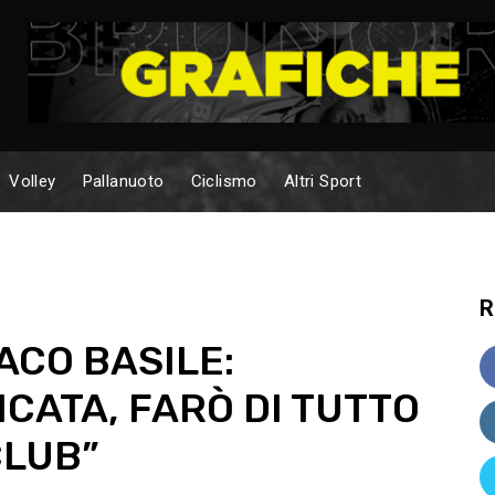
Volley
Pallanuoto
Ciclismo
Altri Sport
R
ACO BASILE:
ICATA, FARÒ DI TUTTO
CLUB”