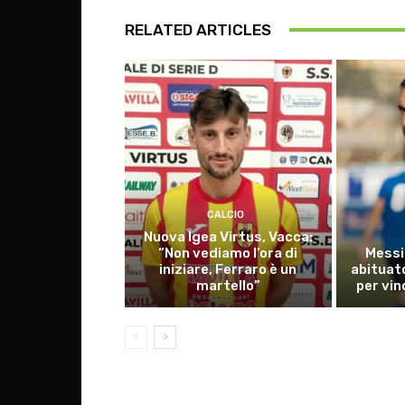
RELATED ARTICLES
CALCIO
Nuova Igea Virtus, Vacca:
“Non vediamo l’ora di
Messi
iniziare, Ferraro è un
abituato
martello”
per vin