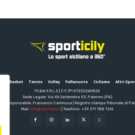
io
Basket
Tennis
Volley
Pallanuoto
Ciclismo
Altri Spo
FC&W S.R.L.S | C.F./PI 07232240825
Sede Legale: Via XX Settembre 53, Palermo (PA)
ttore responsabile: Francesco Cammuca | Registro stampa Tribunale di Pa
Mail:
info@sporticily.it
| Telefono:
+39 371 788 7216