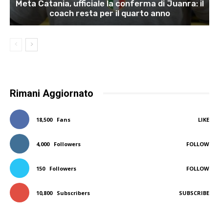
Meta Catania, ufficiale la conferma di Juanra: il
coach resta per il quarto anno
Rimani Aggiornato
18,500
Fans
LIKE
4,000
Followers
FOLLOW
150
Followers
FOLLOW
10,800
Subscribers
SUBSCRIBE