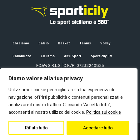
Chi siamo
Calcio
Basket
Tennis
Volley
Pallanuoto
Ciclismo
Altri Sport
Sporticily TV
FC&W S.R.L.S | C.F./PI 07232240825
Sede Legale: Via XX Settembre 53, Palermo (PA)
Diamo valore alla tua privacy
Editore e direttore responsabile: Francesco Cammuca | Registro
stampa Tribunale di Palermo n. 6/2022
Utilizziamo i cookie per migliorare la tua esperienza di
Mail:
info@sporticily.it
| Telefono:
+39 371 788 7216
navigazione, offrirti pubblicità o contenuti personalizzati e
analizzare il nostro traffico. Cliccando “Accetta tutti”,
acconsenti al nostro utilizzo dei cookie.
Politica sui cookie
Rifiuta tutto
Accettare tutto
© Copyright - Sporticily 2023 powered by Primitive web
Privacy Policy
Contatti
Chi siamo
Redazione