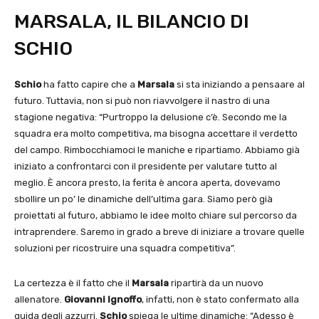
MARSALA, IL BILANCIO DI
SCHIO
Schio
ha fatto capire che a
Marsala
si sta iniziando a pensaare al
futuro. Tuttavia, non si può non riavvolgere il nastro di una
stagione negativa: “Purtroppo la delusione c’è. Secondo me la
squadra era molto competitiva, ma bisogna accettare il verdetto
del campo. Rimbocchiamoci le maniche e ripartiamo. Abbiamo già
iniziato a confrontarci con il presidente per valutare tutto al
meglio. È ancora presto, la ferita è ancora aperta, dovevamo
sbollire un po’ le dinamiche dell’ultima gara. Siamo però già
proiettati al futuro, abbiamo le idee molto chiare sul percorso da
intraprendere. Saremo in grado a breve di iniziare a trovare quelle
soluzioni per ricostruire una squadra competitiva”.
La certezza è il fatto che il
Marsala
ripartirà da un nuovo
allenatore.
Giovanni Ignoffo
, infatti, non è stato confermato alla
guida degli azzurri.
Schio
spiega le ultime dinamiche: “Adesso è