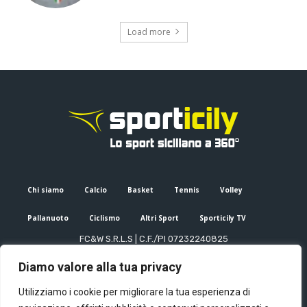
Load more
Chi siamo
Calcio
Basket
Tennis
Volley
Pallanuoto
Ciclismo
Altri Sport
Sporticily TV
FC&W S.R.L.S | C.F./PI 07232240825
Sede Legale: Via XX Settembre 53, Palermo (PA)
Diamo valore alla tua privacy
Editore e direttore responsabile: Francesco Cammuca | Registro
stampa Tribunale di Palermo n. 6/2022
Utilizziamo i cookie per migliorare la tua esperienza di
Mail:
info@sporticily.it
| Telefono:
+39 371 788 7216