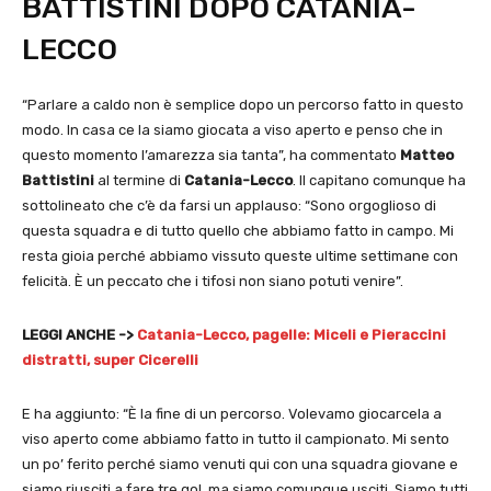
BATTISTINI DOPO CATANIA-
LECCO
“Parlare a caldo non è semplice dopo un percorso fatto in questo
modo. In casa ce la siamo giocata a viso aperto e penso che in
questo momento l’amarezza sia tanta”, ha commentato
Matteo
Battistini
al termine di
Catania-Lecco
. Il capitano comunque ha
sottolineato che c’è da farsi un applauso: “Sono orgoglioso di
questa squadra e di tutto quello che abbiamo fatto in campo. Mi
resta gioia perché abbiamo vissuto queste ultime settimane con
felicità. È un peccato che i tifosi non siano potuti venire”.
LEGGI ANCHE ->
Catania-Lecco, pagelle: Miceli e Pieraccini
distratti, super Cicerelli
E ha aggiunto: “È la fine di un percorso. Volevamo giocarcela a
viso aperto come abbiamo fatto in tutto il campionato. Mi sento
un po’ ferito perché siamo venuti qui con una squadra giovane e
siamo riusciti a fare tre gol, ma siamo comunque usciti. Siamo tutti