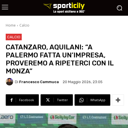
Home
Calcio
CALCIO
CATANZARO, AQUILANI: “A
PALERMO FATTA UN’IMPRESA,
PROVEREMO A RIPETERCI CON IL
MONZA”
Di
Francesco Cammuca
20 Maggio 2026, 23:05
Facebook
Twitter
WhatsApp