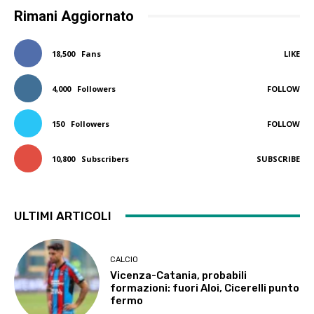
Rimani Aggiornato
18,500
Fans
LIKE
4,000
Followers
FOLLOW
150
Followers
FOLLOW
10,800
Subscribers
SUBSCRIBE
ULTIMI ARTICOLI
CALCIO
Vicenza-Catania, probabili
formazioni: fuori Aloi, Cicerelli punto
fermo