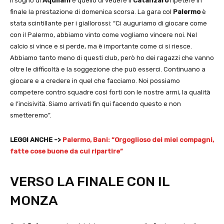
Il sogno di
Aquilani
è quello di vedere il
Catanzaro
ripetere in
finale la prestazione di domenica scorsa. La gara col
Palermo
è
stata scintillante per i giallorossi: “Ci auguriamo di giocare come
con il Palermo, abbiamo vinto come vogliamo vincere noi. Nel
calcio si vince e si perde, ma è importante come ci si riesce.
Abbiamo tanto meno di questi club, però ho dei ragazzi che vanno
oltre le difficoltà e la soggezione che può esserci. Continuano a
giocare e a credere in quel che facciamo. Noi possiamo
competere contro squadre così forti con le nostre armi, la qualità
e l’incisività. Siamo arrivati fin qui facendo questo e non
smetteremo”.
LEGGI ANCHE ->
Palermo, Bani: “Orgoglioso dei miei compagni,
fatte cose buone da cui ripartire”
VERSO LA FINALE CON IL
MONZA