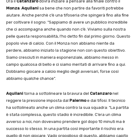
Ora il
Catanzaro
dovrà iniziare a pensare alla finale contro il
Monza
.
Aquilani
sa bene che non partire da favoriti potrebbe
aiutare. Anche perchè c’è una tifoseria che spingerà fino alla fine
per coltivare il sogno: “Sappiamo di avere un pubblico incredibile
che ci accompagna anche quando non c’è. Viviamo sulla nostra
pelle questa responsabilità, l’ho detto fin dal primo giorno. Questo
popolo vive di calcio. Con il Monza non abbiamo niente da
perdere, abbiamo iniziato la stagione non con questo obiettivo.
Siamo cresciuti in maniera esponenziale, abbiamo messo in
campo qualcosa di bello e ci siamo meritati di arrivare fino a qui.
Dobbiamo giocare a calcio meglio degli avversari, forse così
abbiamo qualche chance”.
Aquilani
torna a sottolineare la bravura del
Catanzaro
nel
reggere la pressione imposta dal
Palermo
e dai tifosi. Il tecnico
ha sottolineato anche un clima contro la sua squadra: “La partita
è stata complessa, questo stadio è incredibile. C’era un clima
avverso a noi, non dovevamo prendere gol dopo 10 minuti ma è
successo lo stesso. In una partita così importante il rischio era
quello di non giocare. Vado orgoglioso di questo, abbiamo capito