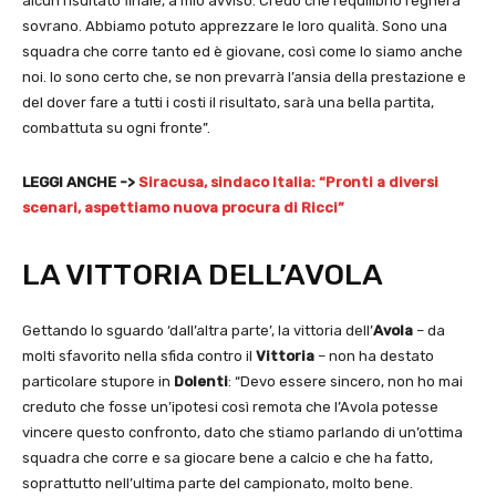
alcun risultato finale, a mio avviso. Credo che l’equilibrio regnerà
sovrano. Abbiamo potuto apprezzare le loro qualità. Sono una
squadra che corre tanto ed è giovane, così come lo siamo anche
noi. Io sono certo che, se non prevarrà l’ansia della prestazione e
del dover fare a tutti i costi il risultato, sarà una bella partita,
combattuta su ogni fronte”.
LEGGI ANCHE ->
Siracusa, sindaco Italia: “Pronti a diversi
scenari, aspettiamo nuova procura di Ricci”
LA VITTORIA DELL’AVOLA
Gettando lo sguardo ‘dall’altra parte’, la vittoria dell’
Avola
– da
molti sfavorito nella sfida contro il
Vittoria
– non ha destato
particolare stupore in
Dolenti
: “Devo essere sincero, non ho mai
creduto che fosse un’ipotesi così remota che l’Avola potesse
vincere questo confronto, dato che stiamo parlando di un’ottima
squadra che corre e sa giocare bene a calcio e che ha fatto,
soprattutto nell’ultima parte del campionato, molto bene.