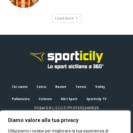
Load more
Chi siamo
Calcio
Basket
Tennis
Volley
Pallanuoto
Ciclismo
Altri Sport
Sporticily TV
FC&W S.R.L.S | C.F./PI 07232240825
Sede Legale: Via XX Settembre 53, Palermo (PA)
Diamo valore alla tua privacy
Editore e direttore responsabile: Francesco Cammuca | Registro
stampa Tribunale di Palermo n. 6/2022
Utilizziamo i cookie per migliorare la tua esperienza di
Mail:
info@sporticily.it
| Telefono:
+39 371 788 7216