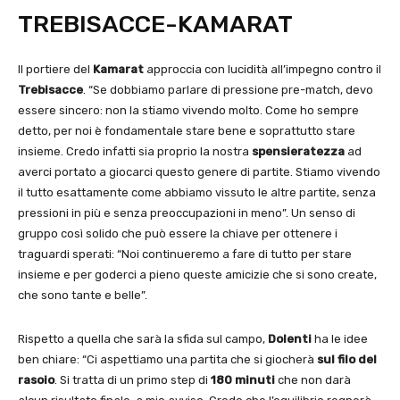
TREBISACCE-KAMARAT
Il portiere del
Kamarat
approccia con lucidità all’impegno contro il
Trebisacce
. “Se dobbiamo parlare di pressione pre-match, devo
essere sincero: non la stiamo vivendo molto. Come ho sempre
detto, per noi è fondamentale stare bene e soprattutto stare
insieme. Credo infatti sia proprio la nostra
spensieratezza
ad
averci portato a giocarci questo genere di partite. Stiamo vivendo
il tutto esattamente come abbiamo vissuto le altre partite, senza
pressioni in più e senza preoccupazioni in meno”. Un senso di
gruppo così solido che può essere la chiave per ottenere i
traguardi sperati: “Noi continueremo a fare di tutto per stare
insieme e per goderci a pieno queste amicizie che si sono create,
che sono tante e belle”.
Rispetto a quella che sarà la sfida sul campo,
Dolenti
ha le idee
ben chiare: “Ci aspettiamo una partita che si giocherà
sul filo del
rasoio
. Si tratta di un primo step di
180 minuti
che non darà