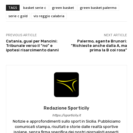
TAGS
basket serie c
green basket
green basket palermo
serie c gold
vis reggio calabria
PREVIOUS ARTICLE
NEXT ARTICLE
Catania, guai per Mancini:
Palermo, agente Brunori:
Tribunale verso il “no” e
”Richieste anche dalla A, ma
ipotesi risarcimento danni
prima la B coi rosa”
Redazione Sporticily
https://sporticily.it
Notizie e approfondimenti sullo sport in Sicilia. Pubbliciamo
comunicati stampa, risultati e storie dalle realtà sportive
isolane, senza firma specifica dei nostri giornalisti esperti.