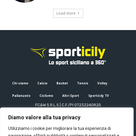
Load more
Chi siamo
Calcio
Basket
Tennis
Volley
Pallanuoto
Ciclismo
Altri Sport
Sporticily TV
FC&W S.R.L.S | C.F./PI 07232240825
Sede Legale: Via XX Settembre 53, Palermo (PA)
Diamo valore alla tua privacy
Editore e direttore responsabile: Francesco Cammuca | Registro
stampa Tribunale di Palermo n. 6/2022
Utilizziamo i cookie per migliorare la tua esperienza di
Mail:
info@sporticily.it
| Telefono:
+39 371 788 7216
navigazione, offrirti pubblicità o contenuti personalizzati e