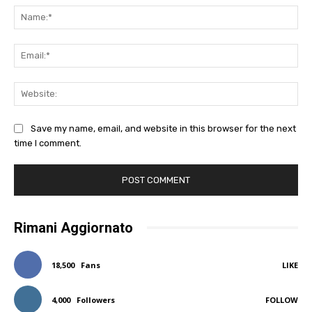
Na
Ema
Web
Save my name, email, and website in this browser for the next
time I comment.
Rimani Aggiornato
18,500
Fans
LIKE
4,000
Followers
FOLLOW