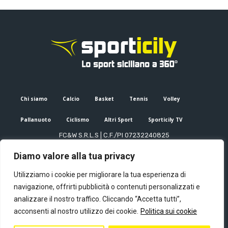
Chi siamo
Calcio
Basket
Tennis
Volley
Pallanuoto
Ciclismo
Altri Sport
Sporticily TV
FC&W S.R.L.S | C.F./PI 07232240825
Sede Legale: Via XX Settembre 53, Palermo (PA)
Diamo valore alla tua privacy
Editore e direttore responsabile: Francesco Cammuca | Registro
stampa Tribunale di Palermo n. 6/2022
Utilizziamo i cookie per migliorare la tua esperienza di
Mail:
info@sporticily.it
| Telefono:
+39 371 788 7216
navigazione, offrirti pubblicità o contenuti personalizzati e
analizzare il nostro traffico. Cliccando “Accetta tutti”,
acconsenti al nostro utilizzo dei cookie.
Politica sui cookie