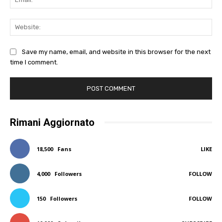
Web
Save my name, email, and website in this browser for the next
time I comment.
Rimani Aggiornato
18,500
Fans
LIKE
4,000
Followers
FOLLOW
150
Followers
FOLLOW