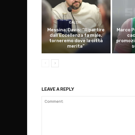
CALCIO
Messina, Davis: “Ripartire
Marco P
dall’Eccellenza fa male,
cac
torneremo dove la città
promozio
merita”
s
LEAVE A REPLY