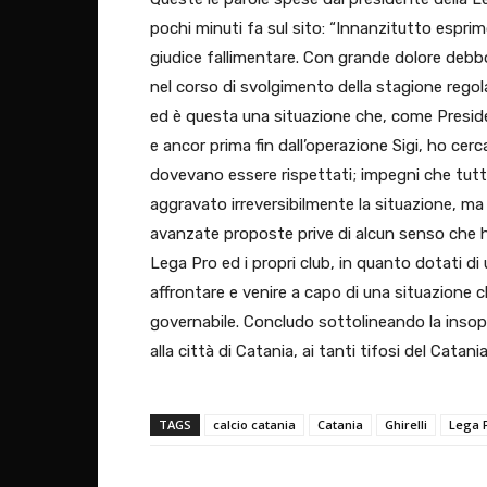
pochi minuti fa sul sito: “Innanzitutto esprim
giudice fallimentare. Con grande dolore debbo
nel corso di svolgimento della stagione rego
ed è questa una situazione che​, come Presiden
e ancor prima fin dall’operazione Sigi, ho cerc
dovevano essere rispettati; impegni che ​tutta
aggravato irreversibilmente la situazione, ma 
avanzate proposte prive di alcun senso che h
Lega Pro ed i ​propri club, ​in quanto dotati 
affrontare e venire a capo di una situazion
governabile. Concludo sottolineando la insop
alla città di Catania, ai tanti tifosi del Catania 
TAGS
calcio catania
Catania
Ghirelli
Lega 