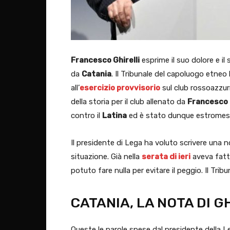
Francesco Ghirelli
esprime il suo dolore e il 
da
Catania
. Il Tribunale del capoluogo etneo 
all’
esercizio provvisorio
sul club rossoazzur
della storia per il club allenato da
Francesco 
contro il
Latina
ed è stato dunque estromess
Il presidente di Lega ha voluto scrivere una n
situazione. Già nella
serata di ieri
aveva fatto
potuto fare nulla per evitare il peggio. Il Tribu
CATANIA, LA NOTA DI G
Queste le parole spese dal presidente della L