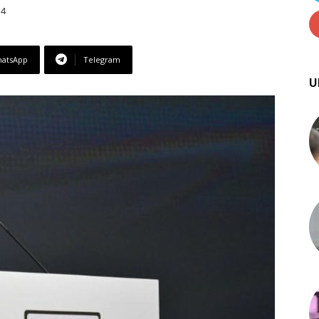
04
atsApp
Telegram
U