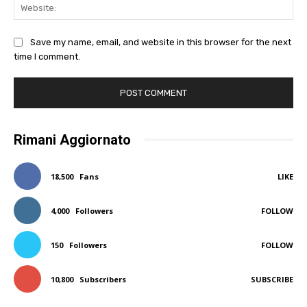
Web
Save my name, email, and website in this browser for the next
time I comment.
Rimani Aggiornato
18,500
Fans
LIKE
4,000
Followers
FOLLOW
150
Followers
FOLLOW
10,800
Subscribers
SUBSCRIBE