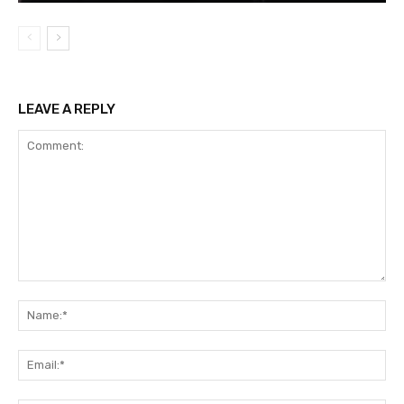
LEAVE A REPLY
Comment:
Na
Ema