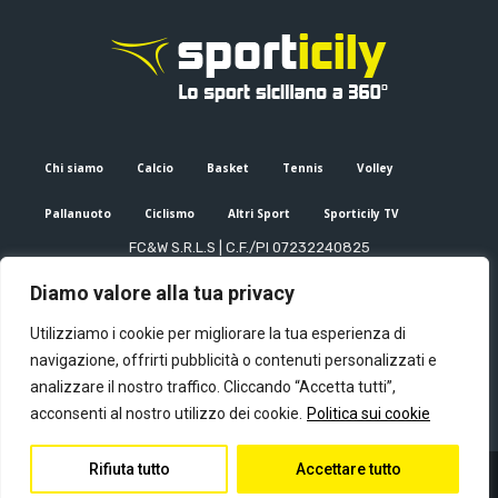
Chi siamo
Calcio
Basket
Tennis
Volley
Pallanuoto
Ciclismo
Altri Sport
Sporticily TV
FC&W S.R.L.S | C.F./PI 07232240825
Sede Legale: Via XX Settembre 53, Palermo (PA)
Diamo valore alla tua privacy
Editore e direttore responsabile: Francesco Cammuca | Registro
stampa Tribunale di Palermo n. 6/2022
Utilizziamo i cookie per migliorare la tua esperienza di
Mail:
info@sporticily.it
| Telefono:
+39 371 788 7216
navigazione, offrirti pubblicità o contenuti personalizzati e
analizzare il nostro traffico. Cliccando “Accetta tutti”,
acconsenti al nostro utilizzo dei cookie.
Politica sui cookie
Rifiuta tutto
Accettare tutto
© Copyright - Sporticily 2023 powered by Primitive web
Privacy Policy
Contatti
Chi siamo
Redazione