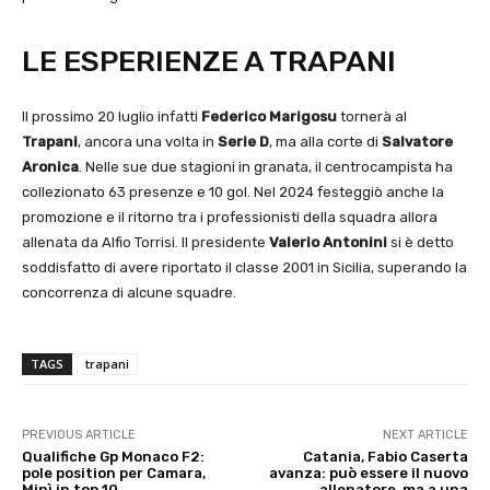
LE ESPERIENZE A TRAPANI
Il prossimo 20 luglio infatti
Federico Marigosu
tornerà al
Trapani
, ancora una volta in
Serie D
, ma alla corte di
Salvatore
Aronica
. Nelle sue due stagioni in granata, il centrocampista ha
collezionato 63 presenze e 10 gol. Nel 2024 festeggiò anche la
promozione e il ritorno tra i professionisti della squadra allora
allenata da Alfio Torrisi. Il presidente
Valerio Antonini
si è detto
soddisfatto di avere riportato il classe 2001 in Sicilia, superando la
concorrenza di alcune squadre.
TAGS
trapani
PREVIOUS ARTICLE
NEXT ARTICLE
Qualifiche Gp Monaco F2:
Catania, Fabio Caserta
pole position per Camara,
avanza: può essere il nuovo
Minì in top 10
allenatore, ma a una