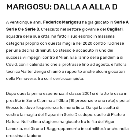
MARIGOSU: DALLA A ALLA D
A venticinque anni,
Federico Marigosu
ha già giocato in
Serie A
,
Serie C
e
Serie D
. Cresciuto nel settore giovanile del
Cagliari
,
squadra della sua città, ha fatto il suo esordio in massima
categoria proprio con questa maglia nel 2020 contro l’Udinese
per una decina di minuti. Lo stesso è accaduto in uno dei
successivi impegni contro il Milan. Era l’anno della pandemia di
Covid, con il calendario che si protrasse fino ad agosto, e l’allora
tecnico Walter Zenga chiamò a rapporto anche alcuni giocatori
della Primavera, tra cui il centrocampista.
Dopo questa prima esperienza, il classe 2001 si è fatto le ossa in
prestito in Serie C, prima all’Olbia (18 presenze e una rete) e poi al
Grosseto, dove l’esperienza fu meno lieta. Da qui la scelta di
vestire la maglia del Trapani in Serie D e, dopo, quelle di Prato e
Matera. Nell’ultima stagione ha giocato tra le fila del Vigor
Lamezia, nel Girone I. Raggruppamento in cui militerà anche nella
prossima stagione.