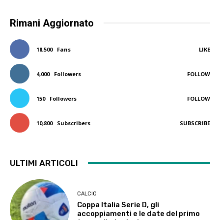
Rimani Aggiornato
18,500
Fans
LIKE
4,000
Followers
FOLLOW
150
Followers
FOLLOW
10,800
Subscribers
SUBSCRIBE
ULTIMI ARTICOLI
CALCIO
Coppa Italia Serie D, gli
accoppiamenti e le date del primo