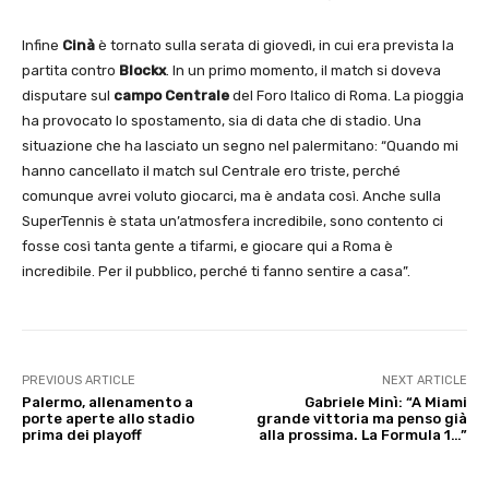
Infine
Cinà
è tornato sulla serata di giovedì, in cui era prevista la
partita contro
Blockx
. In un primo momento, il match si doveva
disputare sul
campo Centrale
del Foro Italico di Roma. La pioggia
ha provocato lo spostamento, sia di data che di stadio. Una
situazione che ha lasciato un segno nel palermitano: “Quando mi
hanno cancellato il match sul Centrale ero triste, perché
comunque avrei voluto giocarci, ma è andata così. Anche sulla
SuperTennis è stata un’atmosfera incredibile, sono contento ci
fosse così tanta gente a tifarmi, e giocare qui a Roma è
incredibile. Per il pubblico, perché ti fanno sentire a casa”.
PREVIOUS ARTICLE
NEXT ARTICLE
Palermo, allenamento a
Gabriele Minì: “A Miami
porte aperte allo stadio
grande vittoria ma penso già
prima dei playoff
alla prossima. La Formula 1…”