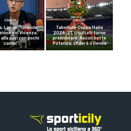
CALCIO
CALCIO
a, Longo: “Grande
Tabellone Coppa Italia
zione col Vicenza,
2026-27, risultati turno
alla pari con pochi
preliminare: Ascoli batte
cambi”
Potenza, sfiderà il Genoa