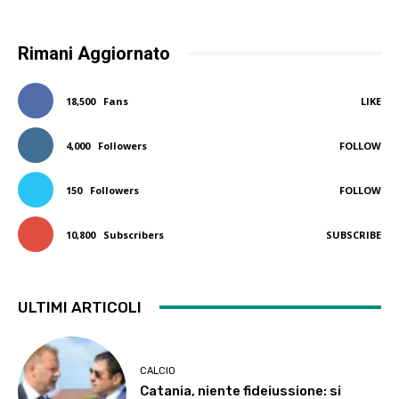
Rimani Aggiornato
18,500
Fans
LIKE
4,000
Followers
FOLLOW
150
Followers
FOLLOW
10,800
Subscribers
SUBSCRIBE
ULTIMI ARTICOLI
CALCIO
Catania, niente fideiussione: si