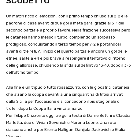
SCUDETTO
Un match ricco di emozioni, con il primo tempo chiuso sul 2-2 e le
padrone di casa avanti di due gol a metà gara, grazie al 3-1 del
secondo parziale a proprio favore. Nella frazione successiva però
le catanesi hanno messo il turbo, compiendo un sorpasso
prodigioso, conquistando il terzo tempo per 7-2 e portandosi
avanti di tre reti. All’inizio del quarto parziale ancora un gol delle
etnee, salite a +4 e poi brave a respingere il tentativo di ritorno
delle giallorosse, chiudendo la sfida sul definitivo 13-10, dopo il 3-3
dell’ultimo tempo.
Alla fine è un tripudio tutto rossazzurro, con le giocatrici catanesi
che alzano la coppa davanti a una cinquantina di tifosi arrivati
dalla Sicilia per l’occasione e si concedono il bis stagionale di
trofei, dopo la Coppa Italia vinta a marzo.
Per l’Ekipe Orizzonte oggi tre gol a testa di Dafne Bettini e Claudia
Marletta, due di Vivian Sevenich e Morena Leone. Una rete
ciascuno anche per Bronte Halligan, Danijela Jackovich e Giulia
Viacava.