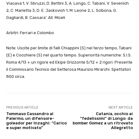
Viacava 1, V. Sbruzzi, D. Bettini 3, A. Longo, C. Tabani, V. Sevenich
2, C. Marletta 3, D. E. Jackovich 1, M. Leone 2, L. Scibona, G.
Gagliardi, B. Cassara’. All. Miceli
Arbitri: Ferrari e Colombo
Note: Uscite per limite di falli Chiappini (S) nel terzo tempo, Tabani
(E) e Cocchiere (S) nel quarto tempo. Superiorità numeriche: S.I.S.
Roma 4/13 + un rigore ed Ekipe Orizzonte 5/12 + 2 rigori. Presente
il Commissario Tecnico del Setterosa Maurizio Mirarchi. Spettatori
800 circa.
PREVIOUS ARTICLE
NEXT ARTICLE
Tommaso Cassandro al
Catania, occhio ai
Palermo, un difensore-
“fedelissimi” di Longo: da
goleador per Inzaghi: “Carico
bomber Gomez a un ritrovato
e super motivato”
Allegretto