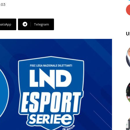
:03
atsApp
Telegram
U