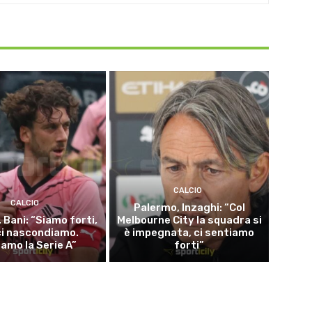
CALCIO
CALCIO
Palermo, Inzaghi: “Col
 Bani: “Siamo forti,
Melbourne City la squadra si
ci nascondiamo.
è impegnata, ci sentiamo
iamo la Serie A”
forti”