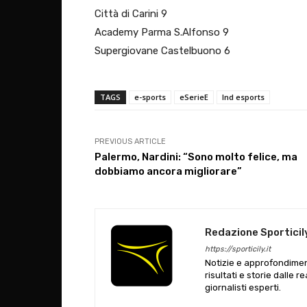
Città di Carini 9
Academy Parma S.Alfonso 9
Supergiovane Castelbuono 6
TAGS
e-sports
eSerieE
lnd esports
PREVIOUS ARTICLE
Palermo, Nardini: “Sono molto felice, ma
dobbiamo ancora migliorare”
Redazione Sporticil
https://sporticily.it
Notizie e approfondiment
risultati e storie dalle r
giornalisti esperti.