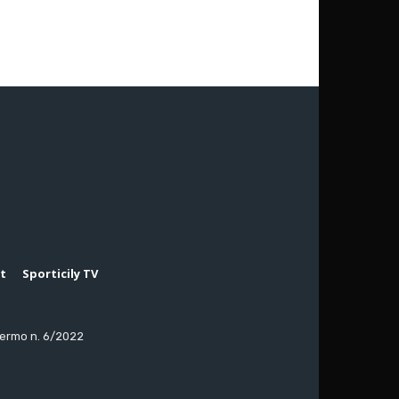
rt
Sporticily TV
lermo n. 6/2022