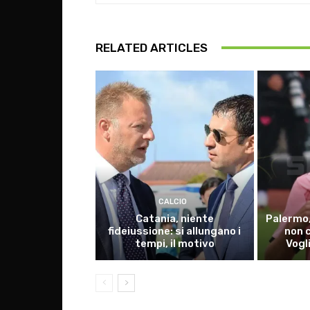
RELATED ARTICLES
CALCIO
Catania, niente
Palermo,
fideiussione: si allungano i
non 
tempi, il motivo
Vogl