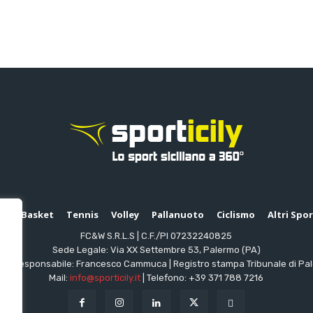
io
Basket
Tennis
Volley
Pallanuoto
Ciclismo
Altri Spo
FC&W S.R.L.S | C.F./PI 07232240825
Sede Legale: Via XX Settembre 53, Palermo (PA)
ttore responsabile: Francesco Cammuca | Registro stampa Tribunale di Pa
Mail:
info@sporticily.it
| Telefono:
+39 371 788 7216