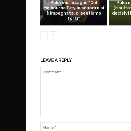
Palermo, Inzaghi: “Col
Palerm
Melbourne City la squadra si
(risulta
è impegnata, ci sentiamo
decisivi 
forti”
LEAVE A REPLY
Comment: