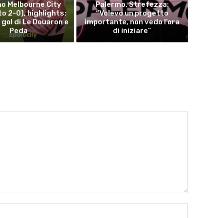
o Melbourne City
Palermo, Strefezza:
to 2-0), highlights:
“Volevo un progetto
i gol di Le Douaron e
importante, non vedo l’ora
Peda
di iniziare”
Name:*