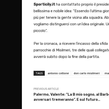
Sporticily.it
ha contattato proprio il presid
bellissima e nobile idea: “Essendo l’ultima g
più per tenere la gente vicina alla squadra. Ab
vogliamo distinguerci con un’idea originale. 
piccolo”.
Per la cronaca, a ricevere l’incasso della sfid
parrocchie di Misilmeri, tre delle quali collegat
avverrà subito dopo la fine della partita.
TAGS
antonio cottone
don carlo misilmeri
ma
PREVIOUS ARTICLE
Palermo, Valente: “La B mio sogno, al Bar
avversari tremeranno”. E sul futuro…