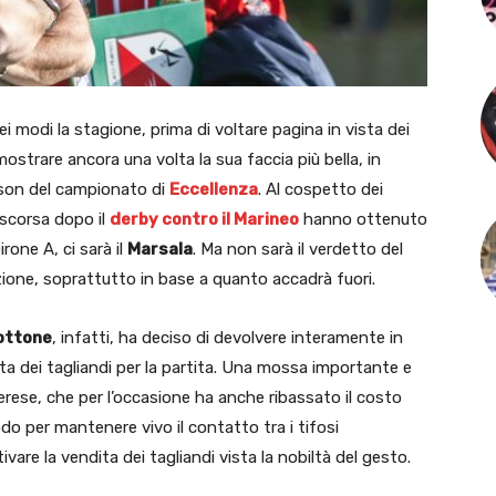
dei modi la stagione, prima di voltare pagina in vista dei
ostrare ancora una volta la sua faccia più bella, in
eason del campionato di
Eccellenza
. Al cospetto dei
scorsa dopo il
derby contro il Marineo
hanno ottenuto
rone A, ci sarà il
Marsala
. Ma non sarà il verdetto del
ione, soprattutto in base a quanto accadrà fuori.
ottone
, infatti, ha deciso di devolvere interamente in
ita dei tagliandi per la partita. Una mossa importante e
erese, che per l’occasione ha anche ribassato il costo
odo per mantenere vivo il contatto tra i tifosi
vare la vendita dei tagliandi vista la nobiltà del gesto.