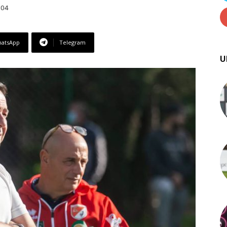
:04
atsApp
Telegram
U