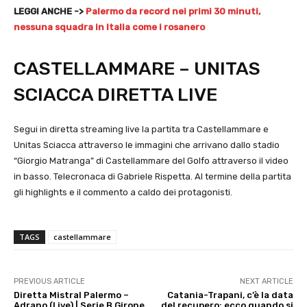
LEGGI ANCHE ->
Palermo da record nei primi 30 minuti,
nessuna squadra in Italia come i rosanero
CASTELLAMMARE – UNITAS
SCIACCA DIRETTA LIVE
Segui in diretta streaming live la partita tra Castellammare e
Unitas Sciacca attraverso le immagini che arrivano dallo stadio
“Giorgio Matranga” di Castellammare del Golfo attraverso il video
in basso. Telecronaca di Gabriele Rispetta. Al termine della partita
gli highlights e il commento a caldo dei protagonisti.
TAGS
castellammare
PREVIOUS ARTICLE
NEXT ARTICLE
Diretta Mistral Palermo –
Catania-Trapani, c’è la data
Adrano (Live) | Serie B Girone
del recupero: ecco quando si