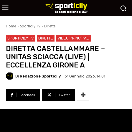
Home
Sporticily TV
Dirette
SPORTICILY TV
DIRETTE
VIDEO PRINCIPALI
DIRETTA CASTELLAMMARE –
UNITAS SCIACCA (LIVE) |
ECCELLENZA GIRONE A
Di
Redazione Sporticily
31 Gennaio 2026, 14:01
Facebook
Twitter