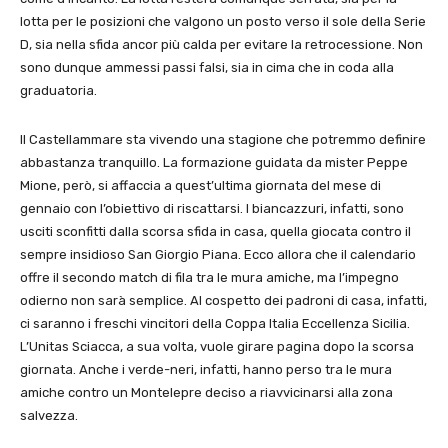
lotta per le posizioni che valgono un posto verso il sole della Serie
D, sia nella sfida ancor più calda per evitare la retrocessione. Non
sono dunque ammessi passi falsi, sia in cima che in coda alla
graduatoria.
Il Castellammare sta vivendo una stagione che potremmo definire
abbastanza tranquillo. La formazione guidata da mister Peppe
Mione, però, si affaccia a quest’ultima giornata del mese di
gennaio con l’obiettivo di riscattarsi. I biancazzuri, infatti, sono
usciti sconfitti dalla scorsa sfida in casa, quella giocata contro il
sempre insidioso San Giorgio Piana. Ecco allora che il calendario
offre il secondo match di fila tra le mura amiche, ma l’impegno
odierno non sarà semplice. Al cospetto dei padroni di casa, infatti,
ci saranno i freschi vincitori della Coppa Italia Eccellenza Sicilia.
L’Unitas Sciacca, a sua volta, vuole girare pagina dopo la scorsa
giornata. Anche i verde-neri, infatti, hanno perso tra le mura
amiche contro un Montelepre deciso a riavvicinarsi alla zona
salvezza.