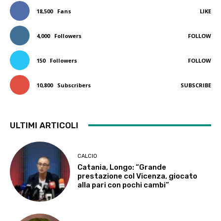
18,500
Fans
LIKE
4,000
Followers
FOLLOW
150
Followers
FOLLOW
10,800
Subscribers
SUBSCRIBE
ULTIMI ARTICOLI
CALCIO
Catania, Longo: “Grande
prestazione col Vicenza, giocato
alla pari con pochi cambi”