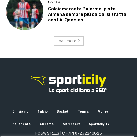
CALCIO
Calciomercato Palermo, pista
Almena sempre più calda: si tratta
con l’Al Qadsiah
Load more
Chi siamo
Calcio
Basket
Tennis
Volley
Pallanuoto
Ciclismo
Altri Sport
Sporticily TV
FC&W S.R.L.S | C.F./PI 07232240825