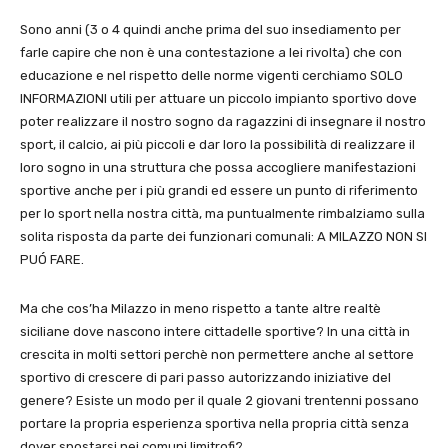
Sono anni (3 o 4 quindi anche prima del suo insediamento per
farle capire che non è una contestazione a lei rivolta) che con
educazione e nel rispetto delle norme vigenti cerchiamo SOLO
INFORMAZIONI utili per attuare un piccolo impianto sportivo dove
poter realizzare il nostro sogno da ragazzini di insegnare il nostro
sport, il calcio, ai più piccoli e dar loro la possibilità di realizzare il
loro sogno in una struttura che possa accogliere manifestazioni
sportive anche per i più grandi ed essere un punto di riferimento
per lo sport nella nostra città, ma puntualmente rimbalziamo sulla
solita risposta da parte dei funzionari comunali: A MILAZZO NON SI
PUÓ FARE.
Ma che cos’ha Milazzo in meno rispetto a tante altre realtè
siciliane dove nascono intere cittadelle sportive? In una città in
crescita in molti settori perchè non permettere anche al settore
sportivo di crescere di pari passo autorizzando iniziative del
genere? Esiste un modo per il quale 2 giovani trentenni possano
portare la propria esperienza sportiva nella propria città senza
dover spostarsi nei comuni limitrofi?