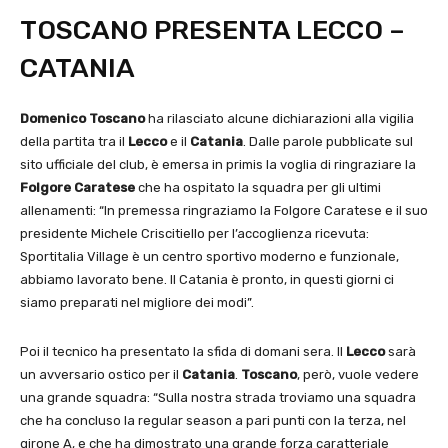
TOSCANO PRESENTA LECCO –
CATANIA
Domenico Toscano
ha rilasciato alcune dichiarazioni alla vigilia
della partita tra il
Lecco
e il
Catania
. Dalle parole pubblicate sul
sito ufficiale del club, è emersa in primis la voglia di ringraziare la
Folgore Caratese
che ha ospitato la squadra per gli ultimi
allenamenti: “In premessa ringraziamo la Folgore Caratese e il suo
presidente Michele Criscitiello per l’accoglienza ricevuta:
Sportitalia Village è un centro sportivo moderno e funzionale,
abbiamo lavorato bene. Il Catania è pronto, in questi giorni ci
siamo preparati nel migliore dei modi”.
Poi il tecnico ha presentato la sfida di domani sera. Il
Lecco
sarà
un avversario ostico per il
Catania
.
Toscano
, però, vuole vedere
una grande squadra: “Sulla nostra strada troviamo una squadra
che ha concluso la regular season a pari punti con la terza, nel
girone A, e che ha dimostrato una grande forza caratteriale