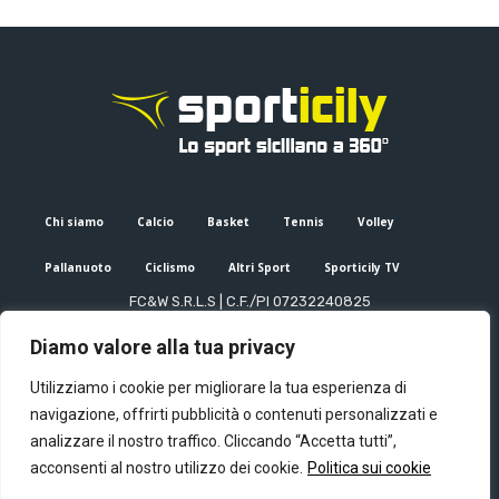
Chi siamo
Calcio
Basket
Tennis
Volley
Pallanuoto
Ciclismo
Altri Sport
Sporticily TV
FC&W S.R.L.S | C.F./PI 07232240825
Sede Legale: Via XX Settembre 53, Palermo (PA)
Diamo valore alla tua privacy
Editore e direttore responsabile: Francesco Cammuca | Registro
stampa Tribunale di Palermo n. 6/2022
Utilizziamo i cookie per migliorare la tua esperienza di
Mail:
info@sporticily.it
| Telefono:
+39 371 788 7216
navigazione, offrirti pubblicità o contenuti personalizzati e
analizzare il nostro traffico. Cliccando “Accetta tutti”,
acconsenti al nostro utilizzo dei cookie.
Politica sui cookie