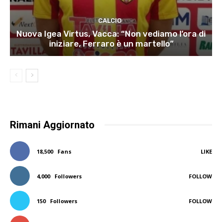
CALCIO
Nuova Igea Virtus, Vacca: “Non vediamo l’ora di
iniziare, Ferraro è un martello”
Rimani Aggiornato
18,500
Fans
LIKE
4,000
Followers
FOLLOW
150
Followers
FOLLOW