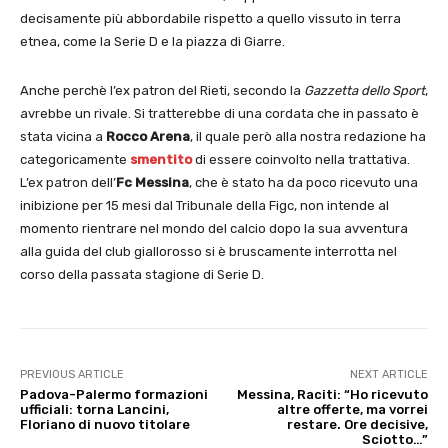
decisamente più abbordabile rispetto a quello vissuto in terra
etnea, come la Serie D e la piazza di Giarre.
Anche perchè l’ex patron del Rieti, secondo la
Gazzetta dello Sport
,
avrebbe un rivale. Si tratterebbe di una cordata che in passato è
stata vicina a
Rocco Arena
, il quale però alla nostra redazione ha
categoricamente
smentito
di essere coinvolto nella trattativa.
L’ex patron dell’
Fc Messina
, che è stato ha da poco ricevuto una
inibizione per 15 mesi dal Tribunale della Figc, non intende al
momento rientrare nel mondo del calcio dopo la sua avventura
alla guida del club giallorosso si è bruscamente interrotta nel
corso della passata stagione di Serie D.
PREVIOUS ARTICLE
NEXT ARTICLE
Padova-Palermo formazioni
Messina, Raciti: “Ho ricevuto
ufficiali: torna Lancini,
altre offerte, ma vorrei
Floriano di nuovo titolare
restare. Ore decisive,
Sciotto…”