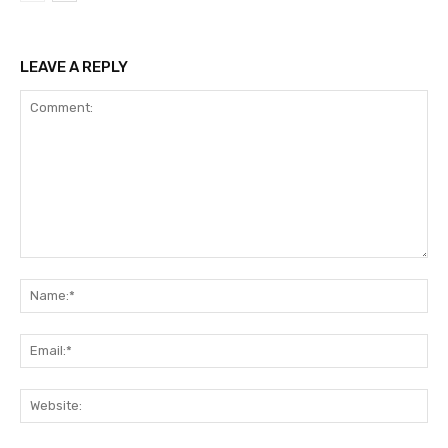
LEAVE A REPLY
Comment:
Na
Ema
Web