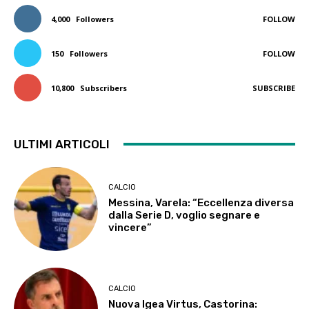
4,000
Followers
FOLLOW
150
Followers
FOLLOW
10,800
Subscribers
SUBSCRIBE
ULTIMI ARTICOLI
CALCIO
Messina, Varela: “Eccellenza diversa
dalla Serie D, voglio segnare e
vincere”
CALCIO
Nuova Igea Virtus, Castorina: