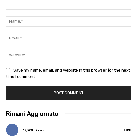
Comment:
Na
Ema
Web
Save my name, email, and website in this browser for the next
time I comment.
Rimani Aggiornato
18,500
Fans
LIKE