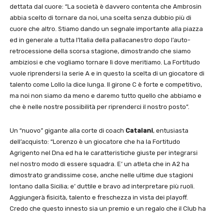
dettata dal cuore: “La società è davvero contenta che Ambrosin
abbia scelto di tornare da noi, una scelta senza dubbio più di
cuore che altro. Stiamo dando un segnale importante alla piazza
ed in generale a tutta l’Italia della pallacanestro dopo l’auto-
retrocessione della scorsa stagione, dimostrando che siamo
ambiziosi e che vogliamo tornare lì dove meritiamo. La Fortitudo
vuole riprendersi la serie A e in questo la scelta di un giocatore di
talento come Lollo la dice lunga. Il girone C è forte e competitivo,
ma noi non siamo da meno e daremo tutto quello che abbiamo e
che è nelle nostre possibilità per riprenderci il nostro posto”.
Un “nuovo” gigante alla corte di coach
Catalani
, entusiasta
dell’acquisto: “Lorenzo è un giocatore che ha la Fortitudo
Agrigento nel Dna ed ha le caratteristiche giuste per integrarsi
nel nostro modo di essere squadra. E’ un atleta che in A2 ha
dimostrato grandissime cose, anche nelle ultime due stagioni
lontano dalla Sicilia; e’ duttile e bravo ad interpretare più ruoli.
Aggiungerà fisicità, talento e freschezza in vista dei playoff.
Credo che questo innesto sia un premio e un regalo che il Club ha