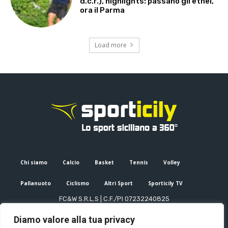
d.c.r.), highlights: passano gli etnei,
ora il Parma
Load more
Chi siamo
Calcio
Basket
Tennis
Volley
Pallanuoto
Ciclismo
Altri Sport
Sporticily TV
FC&W S.R.L.S | C.F./PI 07232240825
Sede Legale: Via XX Settembre 53, Palermo (PA)
Diamo valore alla tua privacy
Editore e direttore responsabile: Francesco Cammuca | Registro