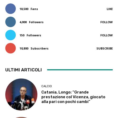
18,500
Fans
LIKE
4,000
Followers
FOLLOW
150
Followers
FOLLOW
10,800
Subscribers
SUBSCRIBE
ULTIMI ARTICOLI
CALCIO
Catania, Longo: “Grande
prestazione col Vicenza, giocato
alla pari con pochi cambi”