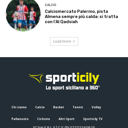
CALCIO
Calciomercato Palermo, pista
Almena sempre più calda: si tratta
con l’Al Qadsiah
Load more
Chi siamo
Calcio
Basket
Tennis
Volley
Pallanuoto
Ciclismo
Altri Sport
Sporticily TV
FC&W S.R.L.S | C.F./PI 07232240825