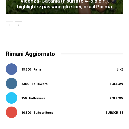
Vicenza-Catania (risultato 4-5 d.c.r.),
highlights: passano gli etnei, ora il Parma
Rimani Aggiornato
18,500
Fans
LIKE
4,000
Followers
FOLLOW
150
Followers
FOLLOW
10,800
Subscribers
SUBSCRIBE