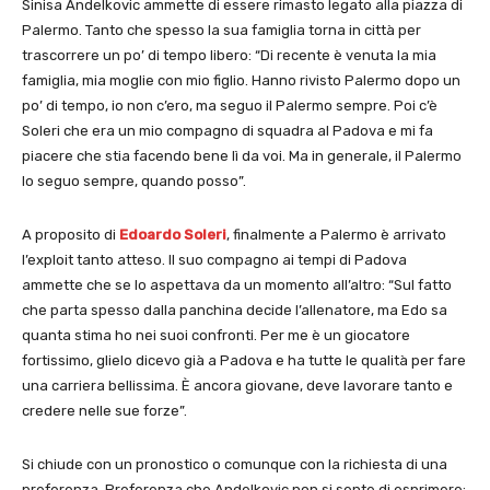
Sinisa Andelkovic ammette di essere rimasto legato alla piazza di
Palermo. Tanto che spesso la sua famiglia torna in città per
trascorrere un po’ di tempo libero: “Di recente è venuta la mia
famiglia, mia moglie con mio figlio. Hanno rivisto Palermo dopo un
po’ di tempo, io non c’ero, ma seguo il Palermo sempre. Poi c’è
Soleri che era un mio compagno di squadra al Padova e mi fa
piacere che stia facendo bene lì da voi. Ma in generale, il Palermo
lo seguo sempre, quando posso”.
A proposito di
Edoardo Soleri
, finalmente a Palermo è arrivato
l’exploit tanto atteso. Il suo compagno ai tempi di Padova
ammette che se lo aspettava da un momento all’altro: “Sul fatto
che parta spesso dalla panchina decide l’allenatore, ma Edo sa
quanta stima ho nei suoi confronti. Per me è un giocatore
fortissimo, glielo dicevo già a Padova e ha tutte le qualità per fare
una carriera bellissima. È ancora giovane, deve lavorare tanto e
credere nelle sue forze”.
Si chiude con un pronostico o comunque con la richiesta di una
preferenza. Preferenza che Andelkovic non si sente di esprimere: