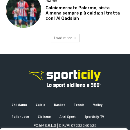
CALCIO
Calciomercato Palermo, pista
Almena sempre più calda: si tratta
con l’Al Qadsiah
Load more
Chi siamo
Calcio
Basket
Tennis
Volley
Pallanuoto
Ciclismo
Altri Sport
Sporticily TV
FC&W S.R.L.S | C.F./PI 07232240825