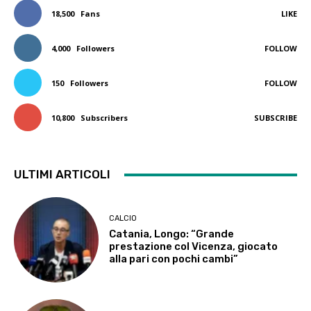
18,500
Fans
LIKE
4,000
Followers
FOLLOW
150
Followers
FOLLOW
10,800
Subscribers
SUBSCRIBE
ULTIMI ARTICOLI
CALCIO
Catania, Longo: “Grande
prestazione col Vicenza, giocato
alla pari con pochi cambi”