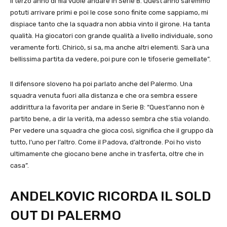
il terzo anno di fila vuole andare in Serie B. Quest’anno saremmo
potuti arrivare primi e poi le cose sono finite come sappiamo, mi
dispiace tanto che la squadra non abbia vinto il girone. Ha tanta
qualità. Ha giocatori con grande qualità a livello individuale, sono
veramente forti. Chiricò, si sa, ma anche altri elementi. Sarà una
bellissima partita da vedere, poi pure con le tifoserie gemellate”.
Il difensore sloveno ha poi parlato anche del Palermo. Una
squadra venuta fuori alla distanza e che ora sembra essere
addirittura la favorita per andare in Serie B: “Quest’anno non è
partito bene, a dir la verità, ma adesso sembra che stia volando.
Per vedere una squadra che gioca così, significa che il gruppo dà
tutto, l’uno per l’altro. Come il Padova, d’altronde. Poi ho visto
ultimamente che giocano bene anche in trasferta, oltre che in
casa”.
ANDELKOVIC RICORDA IL SOLD
OUT DI PALERMO