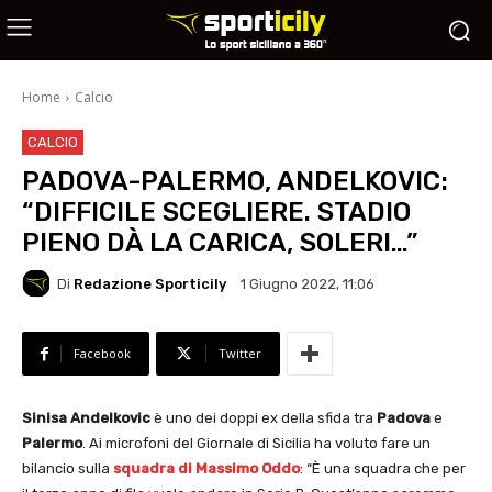
Home
Calcio
CALCIO
PADOVA-PALERMO, ANDELKOVIC:
“DIFFICILE SCEGLIERE. STADIO
PIENO DÀ LA CARICA, SOLERI…”
Di
Redazione Sporticily
1 Giugno 2022, 11:06
Facebook
Twitter
Sinisa Andelkovic
è uno dei doppi ex della sfida tra
Padova
e
Palermo
. Ai microfoni del Giornale di Sicilia ha voluto fare un
bilancio sulla
squadra di Massimo Oddo
: “È una squadra che per