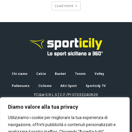
Load more
Chi siamo
Calcio
Basket
Tennis
Volley
Pallanuoto
Ciclismo
Altri Sport
Sporticily TV
FC&W S.R.L.S | C.F./PI 07232240825
Sede Legale: Via XX Settembre 53, Palermo (PA)
Diamo valore alla tua privacy
Editore e direttore responsabile: Francesco Cammuca | Registro
stampa Tribunale di Palermo n. 6/2022
Utilizziamo i cookie per migliorare la tua esperienza di
Mail:
info@sporticily.it
| Telefono:
+39 371 788 7216
navigazione, offrirti pubblicità o contenuti personalizzati e
analizzare il nostro traffico. Cliccando “Accetta tutti”,