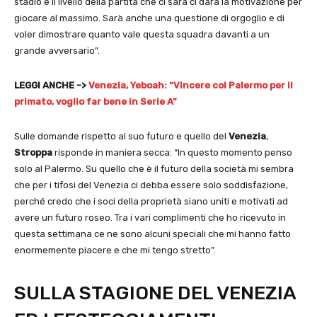
stadio e il livello della partita che ci sarà ci darà la motivazione per
giocare al massimo. Sarà anche una questione di orgoglio e di
voler dimostrare quanto vale questa squadra davanti a un
grande avversario”.
LEGGI ANCHE ->
Venezia, Yeboah: “Vincere col Palermo per il
primato, voglio far bene in Serie A”
Sulle domande rispetto al suo futuro e quello del
Venezia
,
Stroppa
risponde in maniera secca: “In questo momento penso
solo al Palermo. Su quello che è il futuro della società mi sembra
che per i tifosi del Venezia ci debba essere solo soddisfazione,
perché credo che i soci della proprietà siano uniti e motivati ad
avere un futuro roseo. Tra i vari complimenti che ho ricevuto in
questa settimana ce ne sono alcuni speciali che mi hanno fatto
enormemente piacere e che mi tengo stretto”.
SULLA STAGIONE DEL VENEZIA