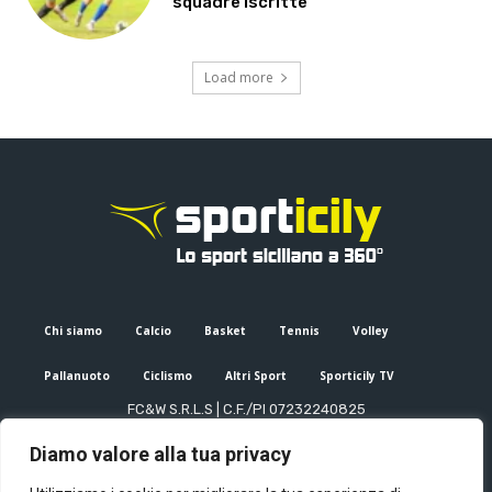
squadre iscritte
Load more
Chi siamo
Calcio
Basket
Tennis
Volley
Pallanuoto
Ciclismo
Altri Sport
Sporticily TV
FC&W S.R.L.S | C.F./PI 07232240825
Sede Legale: Via XX Settembre 53, Palermo (PA)
Diamo valore alla tua privacy
Editore e direttore responsabile: Francesco Cammuca | Registro
stampa Tribunale di Palermo n. 6/2022