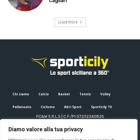
Cagliari
Load more
Chi siamo
Calcio
Basket
Tennis
Volley
Pallanuoto
Ciclismo
Altri Sport
Sporticily TV
FC&W S.R.L.S | C.F./PI 07232240825
Sede Legale: Via XX Settembre 53, Palermo (PA)
Diamo valore alla tua privacy
Editore e direttore responsabile: Francesco Cammuca | Registro
stampa Tribunale di Palermo n. 6/2022