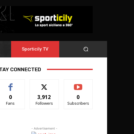
Sporticily TV
TAY CONNECTED
0
3,912
0
Fans
Followers
Subscribers
- Advertisement -