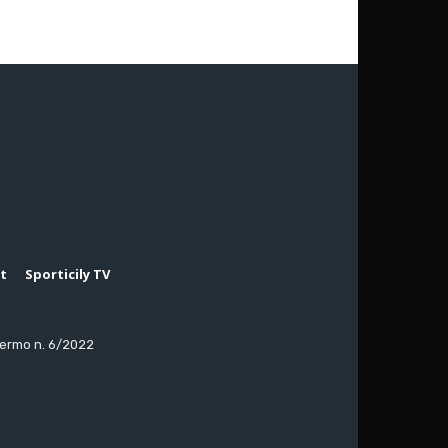
rt
Sporticily TV
lermo n. 6/2022