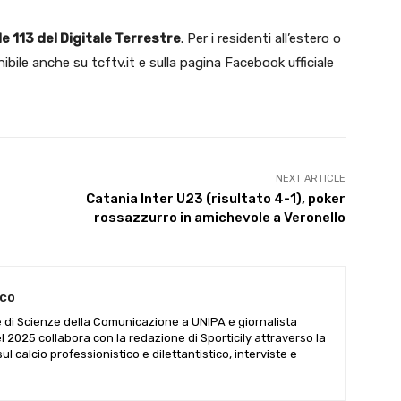
le 113 del Digitale Terrestre
. Per i residenti all’estero o
onibile anche su tcftv.it e sulla pagina Facebook ufficiale
NEXT ARTICLE
Catania Inter U23 (risultato 4-1), poker
rossazzurro in amichevole a Veronello
aco
 di Scienze della Comunicazione a UNIPA e giornalista
del 2025 collabora con la redazione di Sporticily attraverso la
sul calcio professionistico e dilettantistico, interviste e