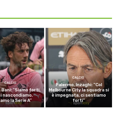
CALCIO
CALCIO
Palermo, Inzaghi: “Col
 Bani: “Siamo forti,
Melbourne City la squadra si
ci nascondiamo.
è impegnata, ci sentiamo
iamo la Serie A”
forti”