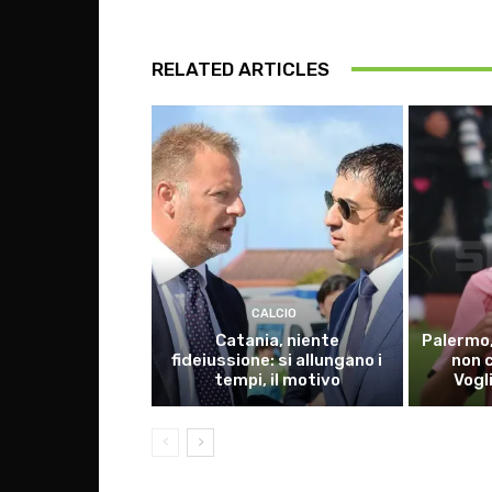
RELATED ARTICLES
CALCIO
Catania, niente
Palermo,
fideiussione: si allungano i
non 
tempi, il motivo
Vogl