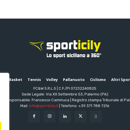
io
Basket
Tennis
Volley
Pallanuoto
Ciclismo
Altri Spo
FC&W S.R.L.S | C.F./PI 07232240825
Sede Legale: Via XX Settembre 53, Palermo (PA)
ttore responsabile: Francesco Cammuca | Registro stampa Tribunale di Pa
Mail:
info@sporticily.it
| Telefono:
+39 371 788 7216