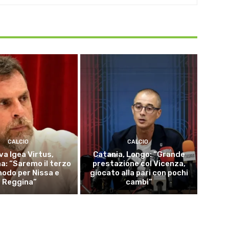
CALCIO
CALCIO
va Igea Virtus,
Catania, Longo: “Grande
a: “Saremo il terzo
prestazione col Vicenza,
odo per Nissa e
giocato alla pari con pochi
Reggina”
cambi”