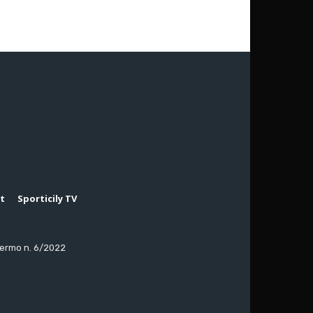
rt
Sporticily TV
lermo n. 6/2022