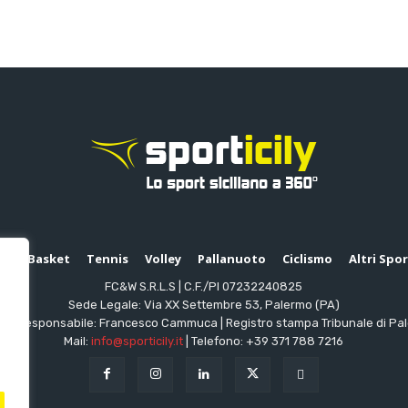
io
Basket
Tennis
Volley
Pallanuoto
Ciclismo
Altri Spo
FC&W S.R.L.S | C.F./PI 07232240825
Sede Legale: Via XX Settembre 53, Palermo (PA)
ttore responsabile: Francesco Cammuca | Registro stampa Tribunale di Pa
Mail:
info@sporticily.it
| Telefono:
+39 371 788 7216