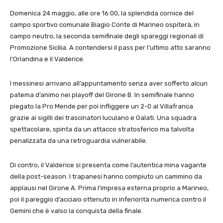
Domenica 24 maggio, alle ore 16:00, la splendida cornice del
campo sportivo comunale Biagio Conte di Marineo ospiterà, in
campo neutro, la seconda semifinale degli spareggi regionali di
Promozione Sicilia. A contendersi il pass per l’ultimo atto saranno
l’Orlandina e il Valderice.
​I messinesi arrivano all’appuntamento senza aver sofferto alcun
patema d’animo nei playoff del Girone B. In semifinale hanno
piegato la Pro Mende per poi infliggere un 2-0 al Villafranca
grazie ai sigilli dei trascinatori Iuculano e Galati. Una squadra
spettacolare, spinta da un attacco stratosferico ma talvolta
penalizzata da una retroguardia vulnerabile.
​Di contro, il Valderice si presenta come l’autentica mina vagante
della post-season. I trapanesi hanno compiuto un cammino da
applausi nel Girone A. Prima l’impresa esterna proprio a Marineo,
poi il pareggio d’acciaio ottenuto in inferiorità numerica contro il
Gemini che è valso la conquista della finale.