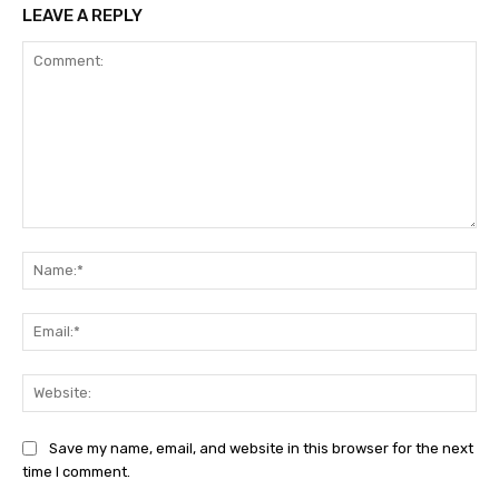
LEAVE A REPLY
Comment:
Na
Ema
Web
Save my name, email, and website in this browser for the next
time I comment.