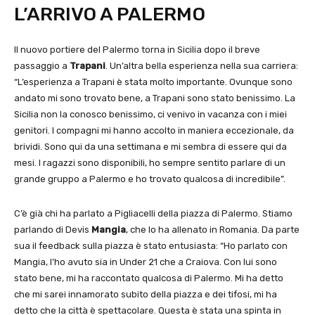
L’ARRIVO A PALERMO
Il nuovo portiere del Palermo torna in Sicilia dopo il breve
passaggio a
Trapani
. Un’altra bella esperienza nella sua carriera:
“L’esperienza a Trapani è stata molto importante. Ovunque sono
andato mi sono trovato bene, a Trapani sono stato benissimo. La
Sicilia non la conosco benissimo, ci venivo in vacanza con i miei
genitori. I compagni mi hanno accolto in maniera eccezionale, da
brividi. Sono qui da una settimana e mi sembra di essere qui da
mesi. I ragazzi sono disponibili, ho sempre sentito parlare di un
grande gruppo a Palermo e ho trovato qualcosa di incredibile”.
C’è già chi ha parlato a Pigliacelli della piazza di Palermo. Stiamo
parlando di Devis
Mangia
, che lo ha allenato in Romania. Da parte
sua il feedback sulla piazza è stato entusiasta: “Ho parlato con
Mangia, l’ho avuto sia in Under 21 che a Craiova. Con lui sono
stato bene, mi ha raccontato qualcosa di Palermo. Mi ha detto
che mi sarei innamorato subito della piazza e dei tifosi, mi ha
detto che la città è spettacolare. Questa è stata una spinta in