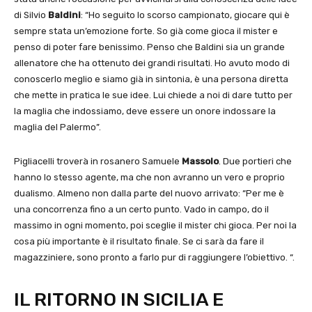
di Silvio
Baldini
: “Ho seguito lo scorso campionato, giocare qui è
sempre stata un’emozione forte. So già come gioca il mister e
penso di poter fare benissimo. Penso che Baldini sia un grande
allenatore che ha ottenuto dei grandi risultati. Ho avuto modo di
conoscerlo meglio e siamo già in sintonia, è una persona diretta
che mette in pratica le sue idee. Lui chiede a noi di dare tutto per
la maglia che indossiamo, deve essere un onore indossare la
maglia del Palermo”.
Pigliacelli troverà in rosanero Samuele
Massolo
. Due portieri che
hanno lo stesso agente, ma che non avranno un vero e proprio
dualismo. Almeno non dalla parte del nuovo arrivato: “Per me è
una concorrenza fino a un certo punto. Vado in campo, do il
massimo in ogni momento, poi sceglie il mister chi gioca. Per noi la
cosa più importante è il risultato finale. Se ci sarà da fare il
magazziniere, sono pronto a farlo pur di raggiungere l’obiettivo. “.
IL RITORNO IN SICILIA E