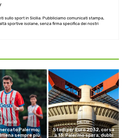
y
i sullo sport in Sicilia. Pubbliciamo comunicati stampa,
ealtà sportive isolane, senza firma specifica dei nostri
CALCIO
CALCIO
mercato Palermo,
Stadi per Euro 2032, corsa
Almena sempre più
a 13: Palermo spera, dubbi