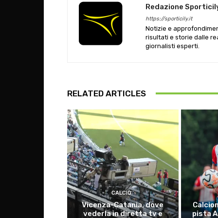
Redazione Sporticil
https://sporticily.it
Notizie e approfondiment
risultati e storie dalle r
giornalisti esperti.
RELATED ARTICLES
CALCIO
Vicenza-Catania, dove
Calcio
vederla in diretta tv e
pista 