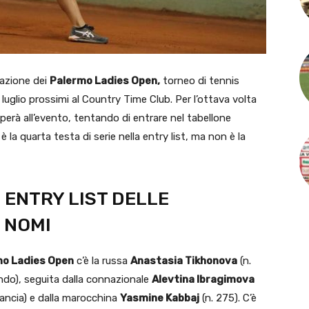
icazione dei
Palermo Ladies Open,
torneo di tennis
uglio prossimi al Country Time Club. Per l’ottava volta
perà all’evento, tentando di entrare nel tabellone
è la quarta testa di serie nella entry list, ma non è la
 ENTRY LIST DELLE
I NOMI
mo Ladies Open
c’è la russa
Anastasia Tikhonova
(n.
ndo), seguita dalla connazionale
Alevtina Ibragimova
Francia) e dalla marocchina
Yasmine Kabbaj
(n. 275). C’è