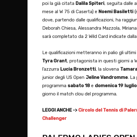
poi la già citata
Dalila Spiteri
, seguita dalle 
mese al W 75 di Caserta) e
Noemi Basiletti
(
dove, partendo dalle qualificazioni, ha raggiu
Deborah Chiesa, Alessandra Mazzola, Miriana T
sarà completato da 2 Wild Card indicate dalla
Le qualificazioni metteranno in palio gli ulti
Tyra Grant
, protagonista in questi giorni 
l’azzurra
Lucia Bronzetti
, la slovena
Tamara
junior degli US Open
Jeline Vandromme
. La
programma
sabato 18
e
domenica 19
luglio
giorno il match clou del programma.
LEGGI ANCHE ->
Circolo del Tennis di Pale
Challenger