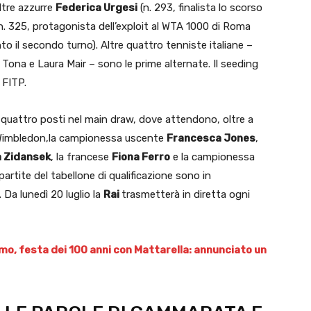
altre azzurre
Federica Urgesi
(n. 293, finalista lo scorso
n. 325, protagonista dell’exploit al WTA 1000 di Roma
nto il secondo turno). Altre quattro tenniste italiane –
ona e Laura Mair – sono le prime alternate. Il seeding
 FITP.
mi quattro posti nel main draw, dove attendono, oltre a
a Wimbledon,la campionessa uscente
Francesca Jones
,
 Zidansek
, la francese
Fiona Ferro
e la campionessa
 partite del tabellone di qualificazione sono in
. Da lunedì 20 luglio la
Rai
trasmetterà in diretta ogni
rmo, festa dei 100 anni con Mattarella: annunciato un