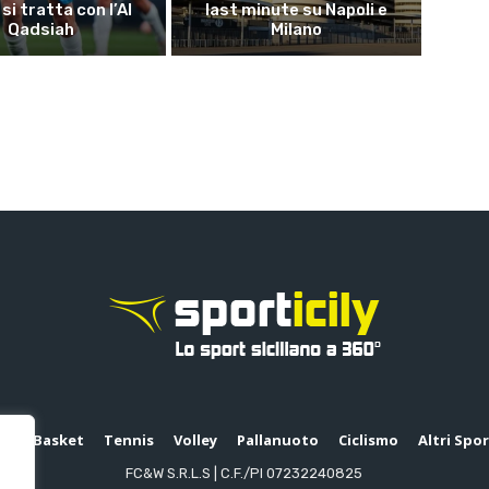
 si tratta con l’Al
last minute su Napoli e
Qadsiah
Milano
io
Basket
Tennis
Volley
Pallanuoto
Ciclismo
Altri Spo
FC&W S.R.L.S | C.F./PI 07232240825