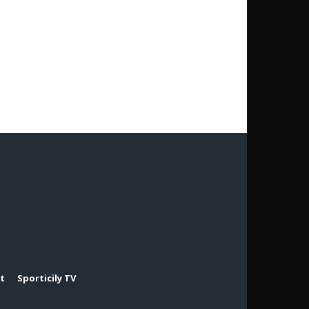
rt
Sporticily TV