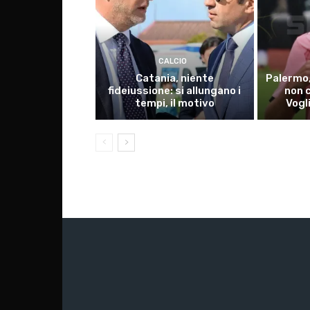
CALCIO
Catania, niente
Palermo,
fideiussione: si allungano i
non 
tempi, il motivo
Vogl