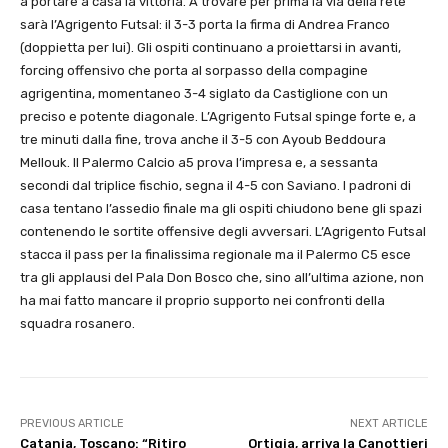
a portare a casa la vittoria. A trovare per prima la via della rete
sarà l’Agrigento Futsal: il 3-3 porta la firma di Andrea Franco
(doppietta per lui). Gli ospiti continuano a proiettarsi in avanti,
forcing offensivo che porta al sorpasso della compagine
agrigentina, momentaneo 3-4 siglato da Castiglione con un
preciso e potente diagonale. L’Agrigento Futsal spinge forte e, a
tre minuti dalla fine, trova anche il 3-5 con Ayoub Beddoura
Mellouk. Il Palermo Calcio a5 prova l’impresa e, a sessanta
secondi dal triplice fischio, segna il 4-5 con Saviano. I padroni di
casa tentano l’assedio finale ma gli ospiti chiudono bene gli spazi
contenendo le sortite offensive degli avversari. L’Agrigento Futsal
stacca il pass per la finalissima regionale ma il Palermo C5 esce
tra gli applausi del Pala Don Bosco che, sino all’ultima azione, non
ha mai fatto mancare il proprio supporto nei confronti della
squadra rosanero.
PREVIOUS ARTICLE
NEXT ARTICLE
Catania, Toscano: “Ritiro
Ortigia, arriva la Canottieri