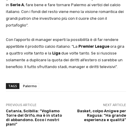
in
Serie A
, fare bene e fare tornare Palermo ai vertici del calcio
italiano. Con i fondi del resto viene meno la visione romantica dei
grandi patron che investivano più con il cuore che con il
portafoglio”.
Con l’apporto di manager esperti la possibilità è di far rendere
appetibile il prodotto calcio italiano: “La
Premier League
ora gira
a quattro volte tanto e la
Liga
due volte tanto. Se si riuscisse
solamente a duplicare la quota dei diritti all’estero ci sarebbe un
beneficio. Il tutto sfruttando stadi, manager e diritti televisivi”.
TAGS
Palermo
PREVIOUS ARTICLE
NEXT ARTICLE
Catania, Scibilia: “Vogliamo
Basket, colpo Anigwe per
Torre del Grifo, ma è in stato
Ragusa: “Ha grande
di abbandono. Ecco i nostri
esperienza e qualità”
piani”