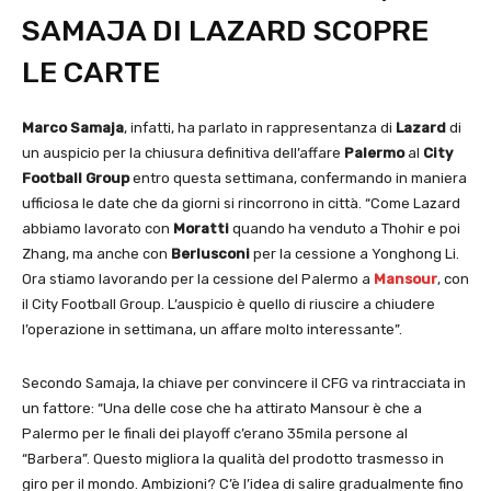
SAMAJA DI LAZARD SCOPRE
LE CARTE
Marco Samaja
, infatti, ha parlato in rappresentanza di
Lazard
di
un auspicio per la chiusura definitiva dell’affare
Palermo
al
City
Football Group
entro questa settimana, confermando
in maniera
ufficiosa le date che da giorni si rincorrono in città. “Come Lazard
abbiamo lavorato con
Moratti
quando ha venduto a Thohir e poi
Zhang, ma anche con
Berlusconi
per la cessione a Yonghong Li.
Ora stiamo lavorando per la cessione del Palermo a
Mansour
, con
il City Football Group. L’auspicio è quello di riuscire a chiudere
l’operazione in settimana, un affare molto interessante”.
Secondo Samaja, la chiave per convincere il CFG va rintracciata in
un fattore: “Una delle cose che ha attirato Mansour è che a
Palermo per le finali dei playoff c’erano 35mila persone al
“Barbera”. Questo migliora la qualità del prodotto trasmesso in
giro per il mondo. Ambizioni? C’è l’idea di salire gradualmente fino